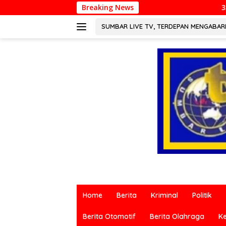
Langsung
Breaking News
3.000 Pesepeda Meriahkan
ke
konten
SUMBAR LIVE TV, TERDEPAN MENGABA
Berita
terkini
Home
Berita
Kriminal
Politik
dari
berbagai
Berita Otomotif
Berita Olahraga
K
sumber