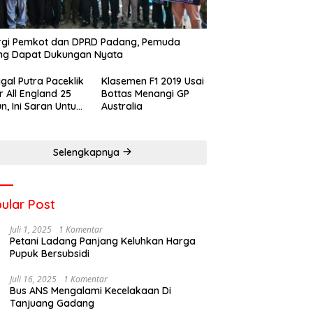
rgi Pemkot dan DPRD Padang, Pemuda
ng Dapat Dukungan Nyata
gal Putra Paceklik
Klasemen F1 2019 Usai
r All England 25
Bottas Menangi GP
n, Ini Saran Untuk
Australia
atan dkk
Selengkapnya
ular Post
Juli 1, 2025
1 Komentar
Petani Ladang Panjang Keluhkan Harga
Pupuk Bersubsidi
Juli 16, 2025
1 Komentar
Bus ANS Mengalami Kecelakaan Di
Tanjuang Gadang