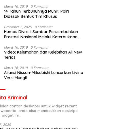
Maret 16, 2019
0 Komentar
14 Tahun Terbunuhnya Munir, Polri
Didesak Bentuk Tim Khusus
Desember 2, 2025
0 Komentar
Humas Divre II Sumbar Persembahkan
Prestasi Nasional Melalui Keterbukaan
Informasi
Maret 16, 2019
0 Komentar
Video: Kelemahan dan Kelebihan All New
Terios
Maret 16, 2019
0 Komentar
Aliansi Nissan-Mitsubishi Luncurkan Livina
Versi Mungil
ita Kriminal
adalah contoh deskripsi untuk widget recent
 wpberita, anda bisa memasukkan deskripsi
 widget ini.
7, 2026