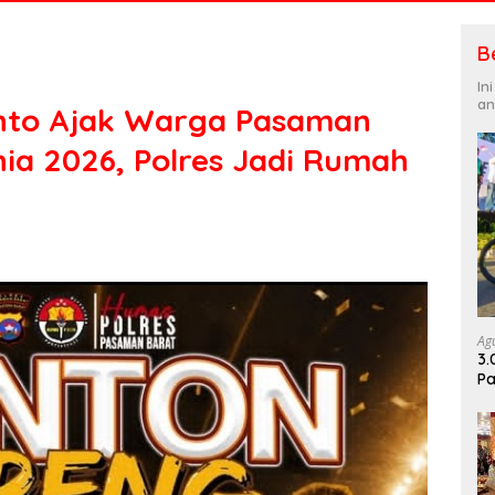
B
In
an
nto Ajak Warga Pasaman
nia 2026, Polres Jadi Rumah
Ag
3.
Pa
Di