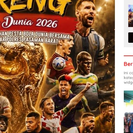
Ber
Ini 
kate
widg