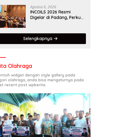
Kota Gastronomi Dunia
Agustus 6, 2026
INCOILS 2026 Resmi
Digelar di Padang, Perkuat
Kolaborasi Riset Islam
Bertaraf Internasional
Selengkapnya
ita Olahraga
contoh widget dengan style gallery pada
gori olahraga, anda bisa mengaturnya pada
et recent post wpberita.