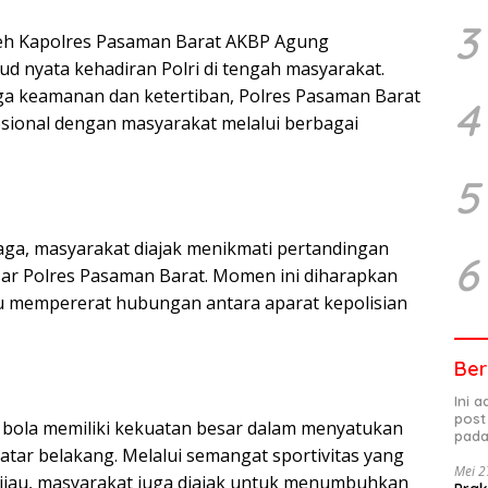
3
leh Kapolres Pasaman Barat AKBP Agung
jud nyata kehadiran Polri di tengah masyarakat.
a keamanan dan ketertiban, Polres Pasaman Barat
4
ional dengan masyarakat melalui berbagai
5
ga, masyarakat diajak menikmati pertandingan
6
sar Polres Pasaman Barat. Momen ini diharapkan
u mempererat hubungan antara aparat kepolisian
Ber
Ini 
post
bola memiliki kekuatan besar dalam menyatukan
pada
tar belakang. Melalui semangat sportivitas yang
Mei 2
hijau, masyarakat juga diajak untuk menumbuhkan