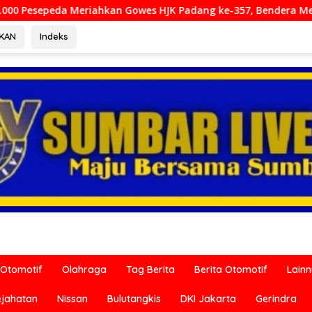
 Gowes HJK Padang ke-357, Bendera Merah Putih Dibagikan Sam
RKAN
Indeks
Otomotif
Olahraga
Tag Berita
Berita Otomotif
Lain
ejahatan
Nissan
Bulutangkis
DKI Jakarta
Gerindra