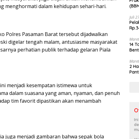
Prak
ing menghormati dalam kehidupan sehari-hari.
(BBM
akhi
Juli 
Pela
Rp.3
o Polres Pasaman Barat tersebut dijadwalkan
Maret
eski digelar tengah malam, antusiasme masyarakat
14 T
sarnya perhatian publik terhadap gelaran Piala
Bent
Maret
2 Ha
Pant
n ini menjadi kesempatan istimewa untuk
ama dalam suasana yang aman, nyaman, dan penuh
adap tim favorit dipastikan akan menambah
O
In
de
mu
sia juga menjadi gambaran bahwa sepak bola