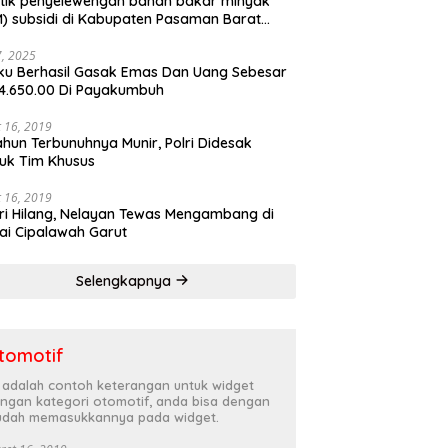
tik penyelewengan bahan bakar minyak
) subsidi di Kabupaten Pasaman Barat
rnya terbongkar
27, 2025
ku Berhasil Gasak Emas Dan Uang Sebesar
4.650.00 Di Payakumbuh
 16, 2019
ahun Terbunuhnya Munir, Polri Didesak
uk Tim Khusus
 16, 2019
ri Hilang, Nelayan Tewas Mengambang di
ai Cipalawah Garut
Selengkapnya
tomotif
i adalah contoh keterangan untuk widget
ngan kategori otomotif, anda bisa dengan
dah memasukkannya pada widget.