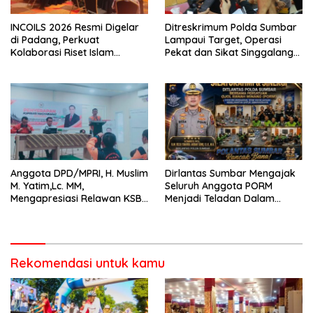
INCOILS 2026 Resmi Digelar
Ditreskrimum Polda Sumbar
di Padang, Perkuat
Lampaui Target, Operasi
Kolaborasi Riset Islam
Pekat dan Sikat Singgalang
Bertaraf Internasional
2026 Catat Hasil Maksimal
Anggota DPD/MPRI, H. Muslim
Dirlantas Sumbar Mengajak
M. Yatim,Lc. MM,
Seluruh Anggota PORM
Mengapresiasi Relawan KSB
Menjadi Teladan Dalam
Kota Padang salah satu
Mematuhi Aturan Lalu
garda terdepan dalam
Lintas,Menggunakan
Bencana
Perlengkapan Keselamatan
Berkendara
Rekomendasi untuk kamu