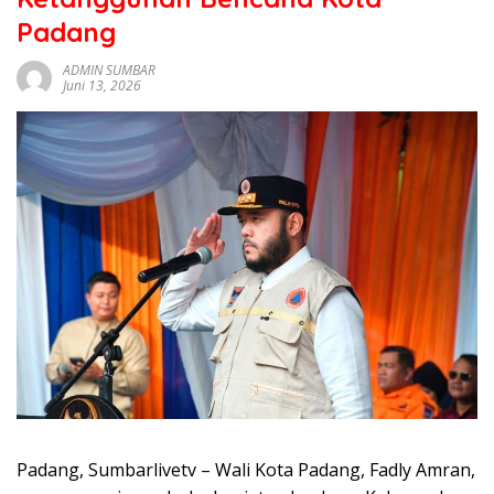
sumbar
Padang
tv
live
ADMIN SUMBAR
Juni 13, 2026
Padang, Sumbarlivetv – Wali Kota Padang, Fadly Amran,