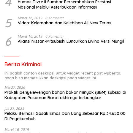
4
Humas Divre II Sumbar Persembahkan Prestasi
Nasional Melalui Keterbukaan Informasi
5
Maret 16, 2019
0 Komentar
Video: Kelemahan dan Kelebihan All New Terios
6
Maret 16, 2019
0 Komentar
Aliansi Nissan-Mitsubishi Luncurkan Livina Versi Mungil
Berita Kriminal
Ini adalah contoh deskripsi untuk widget recent post wpberita,
anda bisa memasukkan deskripsi pada widget ini.
Mei 27, 2026
Praktik penyelewengan bahan bakar minyak (BBM) subsidi di
Kabupaten Pasaman Barat akhirnya terbongkar
Juli 27, 2025
Pelaku Berhasil Gasak Emas Dan Uang Sebesar Rp.34.650.00
Di Payakumbuh
Maret 16, 2019