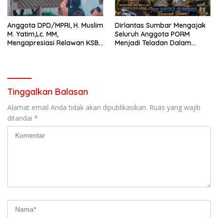
Anggota DPD/MPRI, H. Muslim
Dirlantas Sumbar Mengajak
M. Yatim,Lc. MM,
Seluruh Anggota PORM
Mengapresiasi Relawan KSB
Menjadi Teladan Dalam
Kota Padang salah satu
Mematuhi Aturan Lalu
garda terdepan dalam
Lintas,Menggunakan
Bencana
Perlengkapan Keselamatan
Berkendara
Tinggalkan Balasan
Alamat email Anda tidak akan dipublikasikan.
Ruas yang wajib
ditandai
*