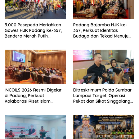
3.000 Pesepeda Meriahkan
Padang Bajamba HJK ke-
Gowes HJK Padang ke-357,
357, Perkuat Identitas
Bendera Merah Putih
Budaya dan Tekad Menuju
Dibagikan Sambut HUT ke-81
Kota Gastronomi Dunia
RI
INCOILS 2026 Resmi Digelar
Ditreskrimum Polda Sumbar
di Padang, Perkuat
Lampaui Target, Operasi
Kolaborasi Riset Islam
Pekat dan Sikat Singgalang
Bertaraf Internasional
2026 Catat Hasil Maksimal