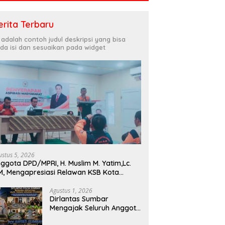
erita Terbaru
i adalah contoh judul deskripsi yang bisa
da isi dan sesuaikan pada widget
ustus 5, 2026
ggota DPD/MPRI, H. Muslim M. Yatim,Lc.
, Mengapresiasi Relawan KSB Kota
dang salah satu garda terdepan dalam
encana
Agustus 1, 2026
Dirlantas Sumbar
Mengajak Seluruh Anggota
PORM Menjadi Teladan