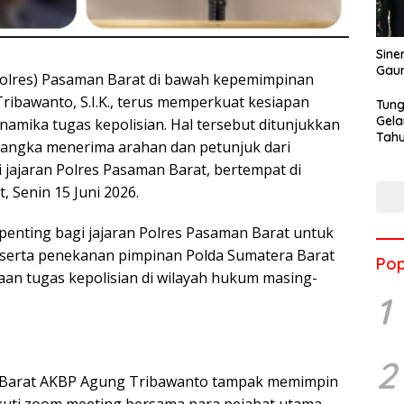
Sine
Gau
olres) Pasaman Barat di bawah kepemimpinan
ibawanto, S.I.K., terus memperkuat kesiapan
Tung
Gela
namika tugas kepolisian. Hal tersebut ditunjukkan
Tahu
rangka menerima arahan dan petunjuk dari
Jon
 jajaran Polres Pasaman Barat, bertempat di
 Senin 15 Juni 2026.
enting bagi jajaran Polres Pasaman Barat untuk
 serta penekanan pimpinan Polda Sumatera Barat
Pop
an tugas kepolisian di wilayah hukum masing-
1
2
n Barat AKBP Agung Tribawanto tampak memimpin