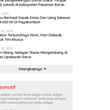
tik penyelewengan bahan bakar minyak
) subsidi di Kabupaten Pasaman Barat
rnya terbongkar
27, 2025
ku Berhasil Gasak Emas Dan Uang Sebesar
4.650.00 Di Payakumbuh
 16, 2019
ahun Terbunuhnya Munir, Polri Didesak
uk Tim Khusus
 16, 2019
ri Hilang, Nelayan Tewas Mengambang di
ai Cipalawah Garut
Selengkapnya
tomotif
i adalah contoh keterangan untuk widget
ngan kategori otomotif, anda bisa dengan
dah memasukkannya pada widget.