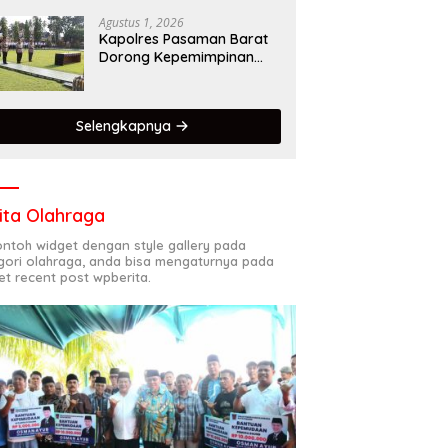
Dalam Mematuhi Aturan
Lalu Lintas,Menggunakan
Agustus 1, 2026
Perlengkapan
Kapolres Pasaman Barat
Keselamatan Berkendara
Dorong Kepemimpinan
Adaptif, Profesional, dan
Berorientasi Pelayanan
Selengkapnya
ita Olahraga
contoh widget dengan style gallery pada
gori olahraga, anda bisa mengaturnya pada
et recent post wpberita.