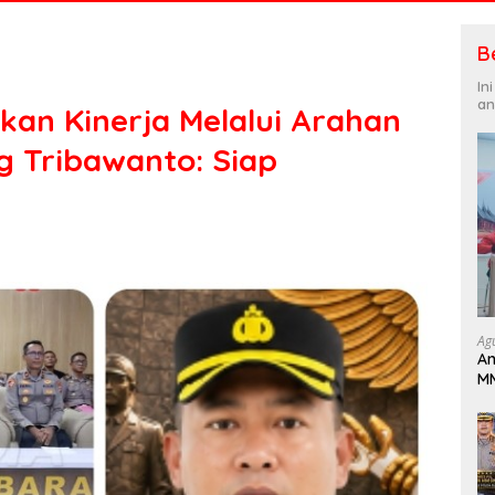
B
In
an
kan Kinerja Melalui Arahan
 Tribawanto: Siap
Ag
An
MM
Pa
B