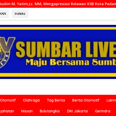
ngapresiasi Relawan KSB Kota Padang salah satu garda terdep
RKAN
Indeks
Otomotif
Olahraga
Tag Berita
Berita Otomotif
Lain
ejahatan
Nissan
Bulutangkis
DKI Jakarta
Gerindra