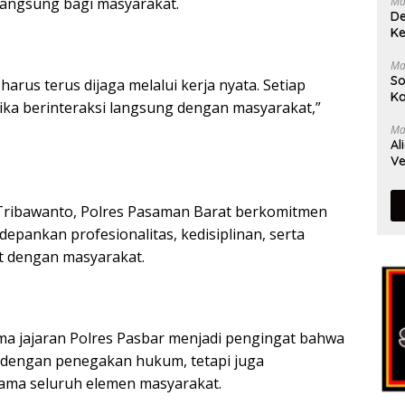
Ma
 langsung bagi masyarakat.
De
Ke
Ma
So
arus terus dijaga melalui kerja nyata. Setiap
Ka
ika berinteraksi langsung dengan masyarakat,”
Ma
Al
Ve
ribawanto, Polres Pasaman Barat berkomitmen
pankan profesionalitas, kedisiplinan, serta
t dengan masyarakat.
a jajaran Polres Pasbar menjadi pengingat bahwa
n dengan penegakan hukum, tetapi juga
ma seluruh elemen masyarakat.