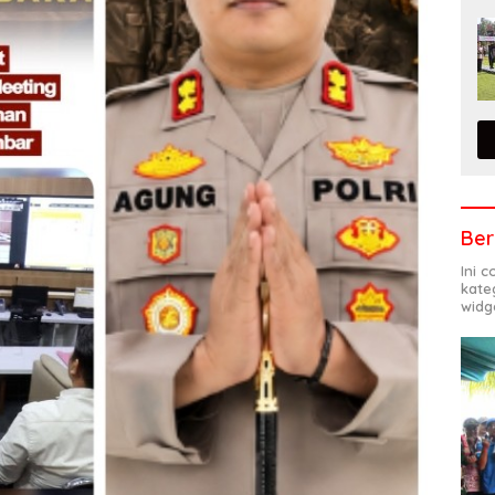
Ber
Ini 
kate
widg