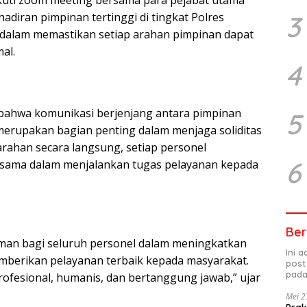
kuti zoom meeting bersama para pejabat utama
3
diran pimpinan tertinggi di tingkat Polres
dalam memastikan setiap arahan pimpinan dapat
al.
4
ahwa komunikasi berjenjang antara pimpinan
5
 merupakan bagian penting dalam menjaga soliditas
arahan secara langsung, setiap personel
6
sama dalam menjalankan tugas pelayanan kepada
Ber
man bagi seluruh personel dalam meningkatkan
Ini 
memberikan pelayanan terbaik kepada masyarakat.
post
pada
profesional, humanis, dan bertanggung jawab,” ujar
Mei 2