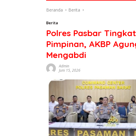
di
Beranda
Berita
indonesia
baik
Berita
dari
Polres Pasbar Tingkat
politik,
ekonomi
Pimpinan, AKBP Agung
mapun
budaya
Mengabdi
serta
berita
Admin
Juni 15, 2026
terbaru
lainnya
di
sumbar
tv
live