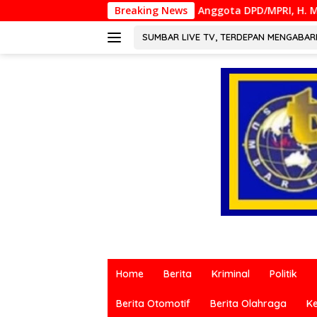
Langsung
Anggota DPD/MPRI, H. Muslim M. Yatim,Lc. MM, Me
Breaking News
ke
konten
SUMBAR LIVE TV, TERDEPAN MENGABA
Berita
terkini
Home
Berita
Kriminal
Politik
dari
berbagai
Berita Otomotif
Berita Olahraga
K
sumber