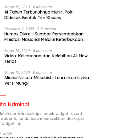
Maret 16, 2019
0 Komentar
14 Tahun Terbunuhnya Munir, Polri
Didesak Bentuk Tim Khusus
Desember 2, 2025
0 Komentar
Humas Divre II Sumbar Persembahkan
Prestasi Nasional Melalui Keterbukaan
Informasi
Maret 16, 2019
0 Komentar
Video: Kelemahan dan Kelebihan All New
Terios
Maret 16, 2019
0 Komentar
Aliansi Nissan-Mitsubishi Luncurkan Livina
Versi Mungil
ita Kriminal
adalah contoh deskripsi untuk widget recent
 wpberita, anda bisa memasukkan deskripsi
 widget ini.
7, 2026