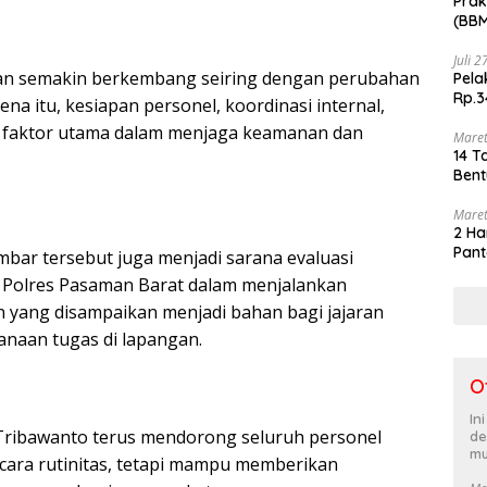
Prak
(BBM
akhi
Juli 
ian semakin berkembang seiring dengan perubahan
Pela
Rp.3
ena itu, kesiapan personel, koordinasi internal,
 faktor utama dalam menjaga keamanan dan
Maret
14 T
Bent
Maret
2 Ha
Pant
ar tersebut juga menjadi sarana evaluasi
s Polres Pasaman Barat dalam menjalankan
n yang disampaikan menjadi bahan bagi jajaran
anaan tugas di lapangan.
O
In
ribawanto terus mendorong seluruh personel
de
mu
cara rutinitas, tetapi mampu memberikan