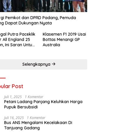
rgi Pemkot dan DPRD Padang, Pemuda
ng Dapat Dukungan Nyata
gal Putra Paceklik
Klasemen F1 2019 Usai
r All England 25
Bottas Menangi GP
n, Ini Saran Untuk
Australia
atan dkk
Selengkapnya
ular Post
Juli 1, 2025
1 Komentar
Petani Ladang Panjang Keluhkan Harga
Pupuk Bersubsidi
Juli 16, 2025
1 Komentar
Bus ANS Mengalami Kecelakaan Di
Tanjuang Gadang