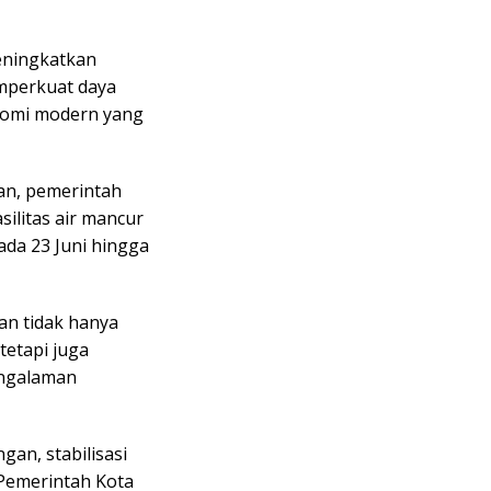
eningkatkan
emperkuat daya
nomi modern yang
an, pemerintah
ilitas air mancur
da 23 Juni hingga
kan tidak hanya
tetapi juga
ngalaman
gan, stabilisasi
, Pemerintah Kota