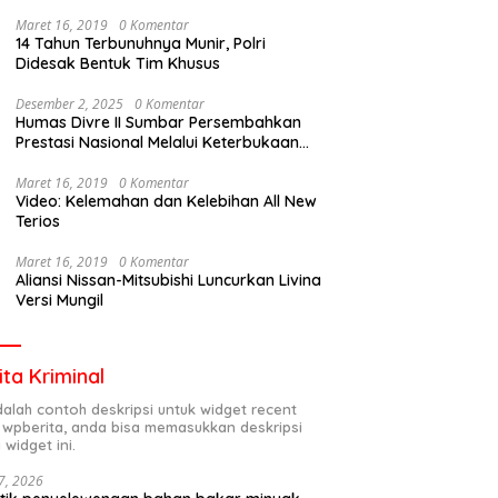
Maret 16, 2019
0 Komentar
14 Tahun Terbunuhnya Munir, Polri
Didesak Bentuk Tim Khusus
Desember 2, 2025
0 Komentar
Humas Divre II Sumbar Persembahkan
Prestasi Nasional Melalui Keterbukaan
Informasi
Maret 16, 2019
0 Komentar
Video: Kelemahan dan Kelebihan All New
Terios
Maret 16, 2019
0 Komentar
Aliansi Nissan-Mitsubishi Luncurkan Livina
Versi Mungil
ita Kriminal
adalah contoh deskripsi untuk widget recent
 wpberita, anda bisa memasukkan deskripsi
 widget ini.
7, 2026