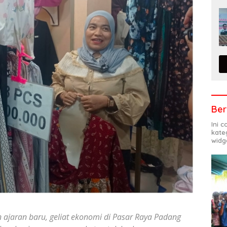
Ber
Ini 
kate
widg
 ajaran baru, geliat ekonomi di Pasar Raya Padang