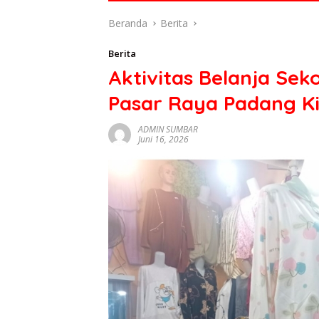
di
Beranda
Berita
indonesia
baik
Berita
dari
Aktivitas Belanja Se
politik,
ekonomi
Pasar Raya Padang K
mapun
budaya
ADMIN SUMBAR
serta
Juni 16, 2026
berita
terbaru
lainnya
di
sumbar
tv
live