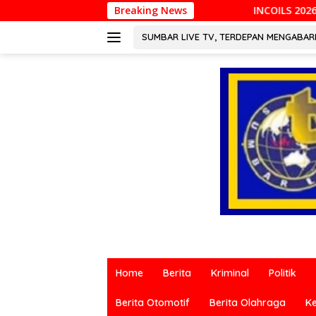
Langsung
Breaking News
INCOILS 2026 Resmi Digelar di Padang, P
ke
konten
SUMBAR LIVE TV, TERDEPAN MENGABA
Berita
terkini
Home
Berita
Kriminal
Politik
dari
berbagai
Berita Otomotif
Berita Olahraga
K
sumber