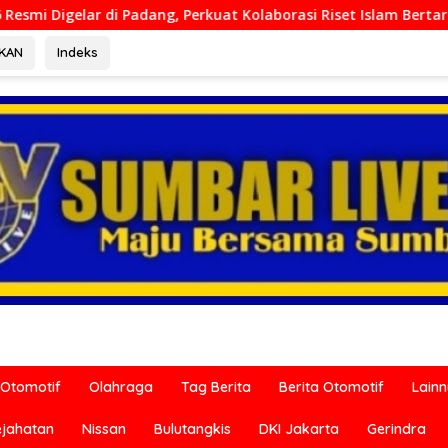
erkuat Kolaborasi Riset Islam Bertaraf Internasional
D
RKAN
Indeks
Otomotif
Olahraga
Tag Berita
Berita Otomotif
Lain
ejahatan
Nissan
Bulutangkis
DKI Jakarta
Gerindra