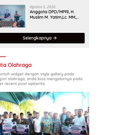
Singgalang 2026 Catat
Hasil Maksimal
Agustus 5, 2026
Anggota DPD/MPRI, H.
Muslim M. Yatim,Lc. MM,
Mengapresiasi Relawan
KSB Kota Padang salah
satu garda terdepan
Selengkapnya
dalam Bencana
ita Olahraga
contoh widget dengan style gallery pada
gori olahraga, anda bisa mengaturnya pada
et recent post wpberita.