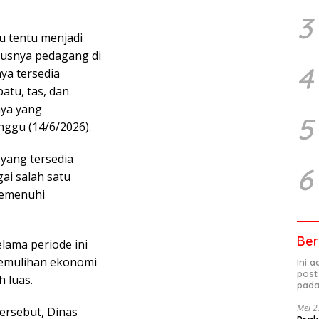
3
 tentu menjadi
susnya pedagang di
4
nya tersedia
patu, tas, dan
nya yang
5
nggu (14/6/2026).
yang tersedia
6
ai salah satu
memenuhi
Ber
elama periode ini
emulihan ekonomi
Ini 
post
h luas.
pada
Mei 2
rsebut, Dinas