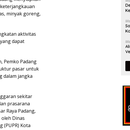
Ma
De
 keterjangkauan
Ke
as, minyak goreng,
Ma
So
Ka
ngkatan aktivitas
i yang dapat
Ma
Al
Ve
n, Pemko Padang
uktur pasar untuk
 dalam jangka
ggaran sekitar
dan prasarana
sar Raya Padang,
 oleh Dinas
g (PUPR) Kota