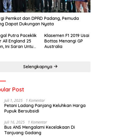
rgi Pemkot dan DPRD Padang, Pemuda
ng Dapat Dukungan Nyata
gal Putra Paceklik
Klasemen F1 2019 Usai
r All England 25
Bottas Menangi GP
n, Ini Saran Untuk
Australia
atan dkk
Selengkapnya
ular Post
Juli 1, 2025
1 Komentar
Petani Ladang Panjang Keluhkan Harga
Pupuk Bersubsidi
Juli 16, 2025
1 Komentar
Bus ANS Mengalami Kecelakaan Di
Tanjuang Gadang