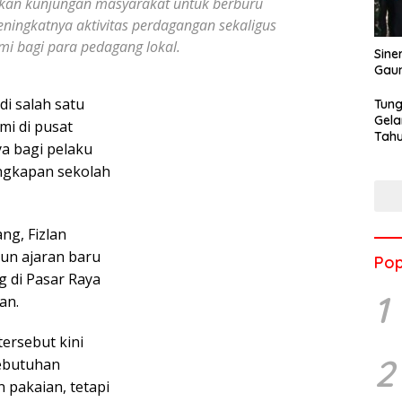
jakan kunjungan masyarakat untuk berburu
ningkatnya aktivitas perdagangan sekaligus
 bagi para pedagang lokal.
Sine
Gau
i salah satu
Tung
Gela
i di pusat
Tahu
a bagi pelaku
Jon
engkapan sekolah
ng, Fizlan
un ajaran baru
Pop
 di Pasar Raya
1
an.
ersebut kini
2
ebutuhan
 pakaian, tetapi