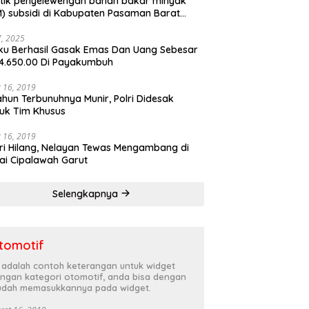
tik penyelewengan bahan bakar minyak
) subsidi di Kabupaten Pasaman Barat
rnya terbongkar
27, 2025
ku Berhasil Gasak Emas Dan Uang Sebesar
4.650.00 Di Payakumbuh
 16, 2019
ahun Terbunuhnya Munir, Polri Didesak
uk Tim Khusus
 16, 2019
ri Hilang, Nelayan Tewas Mengambang di
ai Cipalawah Garut
Selengkapnya
tomotif
i adalah contoh keterangan untuk widget
ngan kategori otomotif, anda bisa dengan
dah memasukkannya pada widget.