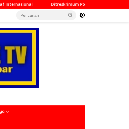
itreskrimum Polda Sumbar Lampaui Target, Operasi Pekat dan S
nya