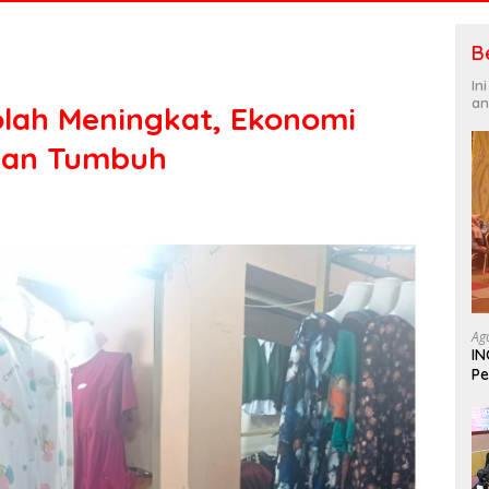
B
In
an
kolah Meningkat, Ekonomi
ian Tumbuh
Ag
IN
Pe
In