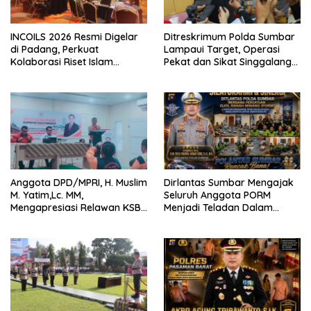
INCOILS 2026 Resmi Digelar
Ditreskrimum Polda Sumbar
di Padang, Perkuat
Lampaui Target, Operasi
Kolaborasi Riset Islam
Pekat dan Sikat Singgalang
Bertaraf Internasional
2026 Catat Hasil Maksimal
Anggota DPD/MPRI, H. Muslim
Dirlantas Sumbar Mengajak
M. Yatim,Lc. MM,
Seluruh Anggota PORM
Mengapresiasi Relawan KSB
Menjadi Teladan Dalam
Kota Padang salah satu
Mematuhi Aturan Lalu
garda terdepan dalam
Lintas,Menggunakan
Bencana
Perlengkapan Keselamatan
Berkendara