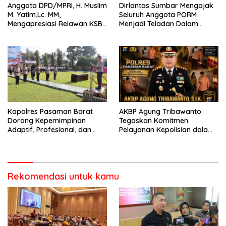
Anggota DPD/MPRI, H. Muslim
Dirlantas Sumbar Mengajak
M. Yatim,Lc. MM,
Seluruh Anggota PORM
Mengapresiasi Relawan KSB
Menjadi Teladan Dalam
Kota Padang salah satu
Mematuhi Aturan Lalu
garda terdepan dalam
Lintas,Menggunakan
Bencana
Perlengkapan Keselamatan
Berkendara
Kapolres Pasaman Barat
AKBP Agung Tribawanto
Dorong Kepemimpinan
Tegaskan Komitmen
Adaptif, Profesional, dan
Pelayanan Kepolisian dalam
Berorientasi Pelayanan
Penanganan Dugaan
Pencurian di Kecamatan
Pasaman
Rekomendasi untuk kamu