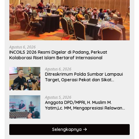
Agustus 6, 2026
INCOILS 2026 Resmi Digelar di Padang, Perkuat
Kolaborasi Riset Islam Bertaraf Internasional
Agustus 6, 2026
Ditreskrimum Polda Sumbar Lampaui
Target, Operasi Pekat dan Sikat
Singgalang 2026 Catat Hasil Maksimal
Agustus 5, 2026
Anggota DPD/MPRI, H. Muslim M.
Yatim,Lc. MM, Mengapresiasi Relawan
KSB Kota Padang salah satu garda
terdepan dalam Bencana
Selengkapnya