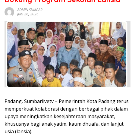
sumbar
tv
ADMIN SUMBAR
Juni 26, 2026
live
Padang, Sumbarlivetv – Pemerintah Kota Padang terus
memperkuat kolaborasi dengan berbagai pihak dalam
upaya meningkatkan kesejahteraan masyarakat,
khususnya bagi anak yatim, kaum dhuafa, dan lanjut
usia (lansia).