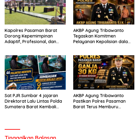
Kapolres Pasaman Barat
AKBP Agung Tribawanto
Dorong Kepemimpinan
Tegaskan Komitmen
Adaptif, Profesional, dan
Pelayanan Kepolisian dalam
Berorientasi Pelayanan
Penanganan Dugaan
Pencurian di Kecamatan
Pasaman
Sat PJR Sumbar 4 jajaran
AKBP Agung Tribawanto
Direktorat Lalu Lintas Polda
Pastikan Polres Pasaman
Sumatera Barat Kembali
Barat Terus Memburu
Menyapa Masyarakat Lewat
Jaringan Narkotika hingga
Kegiatan Ngobras
ke Akarnya
Tinggalkan Balasan