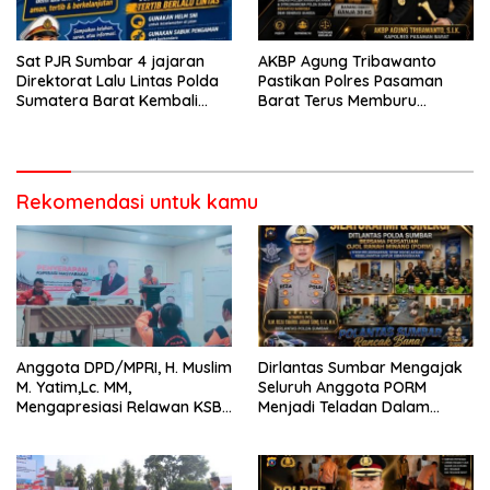
Sat PJR Sumbar 4 jajaran
AKBP Agung Tribawanto
Direktorat Lalu Lintas Polda
Pastikan Polres Pasaman
Sumatera Barat Kembali
Barat Terus Memburu
Menyapa Masyarakat Lewat
Jaringan Narkotika hingga
Kegiatan Ngobras
ke Akarnya
Rekomendasi untuk kamu
Anggota DPD/MPRI, H. Muslim
Dirlantas Sumbar Mengajak
M. Yatim,Lc. MM,
Seluruh Anggota PORM
Mengapresiasi Relawan KSB
Menjadi Teladan Dalam
Kota Padang salah satu
Mematuhi Aturan Lalu
garda terdepan dalam
Lintas,Menggunakan
Bencana
Perlengkapan Keselamatan
Berkendara