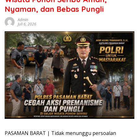
sumbar
Nyaman, dan Bebas Pungli
tv
live
Admin
Juli 6, 2026
PASAMAN BARAT | Tidak menunggu persoalan