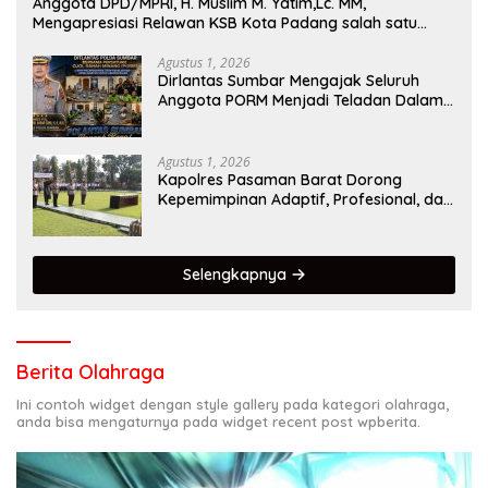
Anggota DPD/MPRI, H. Muslim M. Yatim,Lc. MM,
Mengapresiasi Relawan KSB Kota Padang salah satu
garda terdepan dalam Bencana
Agustus 1, 2026
Dirlantas Sumbar Mengajak Seluruh
Anggota PORM Menjadi Teladan Dalam
Mematuhi Aturan Lalu
Lintas,Menggunakan Perlengkapan
Keselamatan Berkendara
Agustus 1, 2026
Kapolres Pasaman Barat Dorong
Kepemimpinan Adaptif, Profesional, dan
Berorientasi Pelayanan
Selengkapnya
Berita Olahraga
Ini contoh widget dengan style gallery pada kategori olahraga,
anda bisa mengaturnya pada widget recent post wpberita.