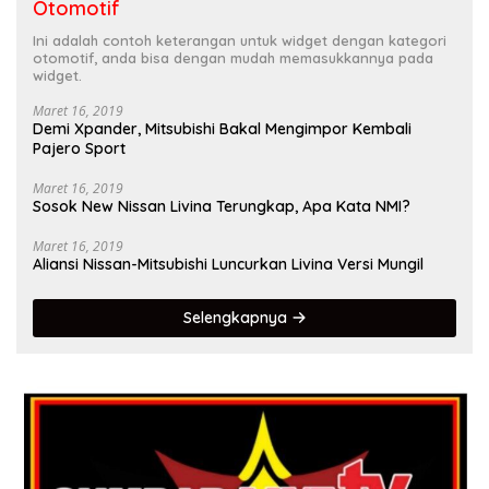
Otomotif
Ini adalah contoh keterangan untuk widget dengan kategori
otomotif, anda bisa dengan mudah memasukkannya pada
widget.
Maret 16, 2019
Demi Xpander, Mitsubishi Bakal Mengimpor Kembali
Pajero Sport
Maret 16, 2019
Sosok New Nissan Livina Terungkap, Apa Kata NMI?
Maret 16, 2019
Aliansi Nissan-Mitsubishi Luncurkan Livina Versi Mungil
Selengkapnya