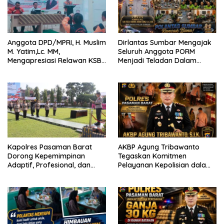
Anggota DPD/MPRI, H. Muslim
Dirlantas Sumbar Mengajak
M. Yatim,Lc. MM,
Seluruh Anggota PORM
Mengapresiasi Relawan KSB
Menjadi Teladan Dalam
Kota Padang salah satu
Mematuhi Aturan Lalu
garda terdepan dalam
Lintas,Menggunakan
Bencana
Perlengkapan Keselamatan
Berkendara
Kapolres Pasaman Barat
AKBP Agung Tribawanto
Dorong Kepemimpinan
Tegaskan Komitmen
Adaptif, Profesional, dan
Pelayanan Kepolisian dalam
Berorientasi Pelayanan
Penanganan Dugaan
Pencurian di Kecamatan
Pasaman