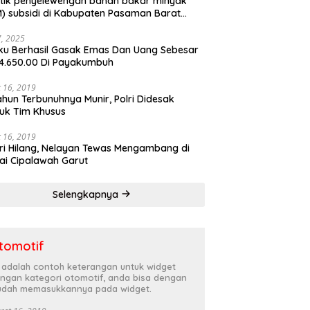
tik penyelewengan bahan bakar minyak
) subsidi di Kabupaten Pasaman Barat
rnya terbongkar
27, 2025
ku Berhasil Gasak Emas Dan Uang Sebesar
4.650.00 Di Payakumbuh
 16, 2019
ahun Terbunuhnya Munir, Polri Didesak
uk Tim Khusus
 16, 2019
ri Hilang, Nelayan Tewas Mengambang di
ai Cipalawah Garut
Selengkapnya
tomotif
i adalah contoh keterangan untuk widget
ngan kategori otomotif, anda bisa dengan
dah memasukkannya pada widget.