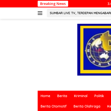
Langsung
Breaking News
3.000 Pesepeda Me
ke
konten
SUMBAR LIVE TV, TERDEPAN MENGABA
Berita
terkini
Home
Berita
Kriminal
Politik
dari
berbagai
Berita Otomotif
Berita Olahraga
K
sumber