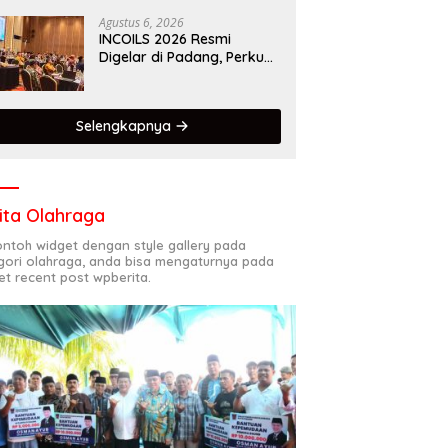
Kota Gastronomi Dunia
Agustus 6, 2026
INCOILS 2026 Resmi
Digelar di Padang, Perkuat
Kolaborasi Riset Islam
Bertaraf Internasional
Selengkapnya
ita Olahraga
contoh widget dengan style gallery pada
gori olahraga, anda bisa mengaturnya pada
et recent post wpberita.