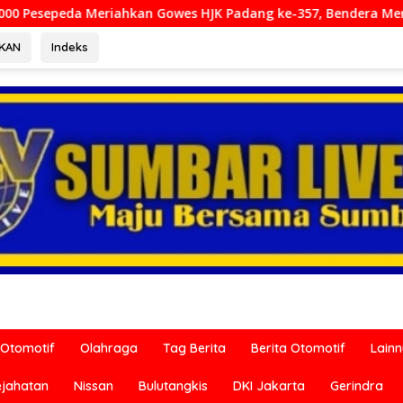
riahkan Gowes HJK Padang ke-357, Bendera Merah Putih Dibagi
RKAN
Indeks
Otomotif
Olahraga
Tag Berita
Berita Otomotif
Lain
ejahatan
Nissan
Bulutangkis
DKI Jakarta
Gerindra