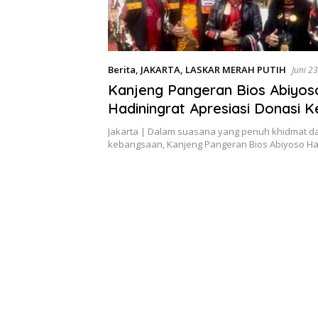
Berita
,
JAKARTA
,
LASKAR MERAH PUTIH
Juni 2
Kanjeng Pangeran Bios Abiyos
Hadiningrat Apresiasi Donasi 
untuk Haul Pakubuwono X: Me
Jakarta | Dalam suasana yang penuh khidmat 
Budaya dan Literasi Sejarah N
kebangsaan, Kanjeng Pangeran Bios Abiyoso Ha