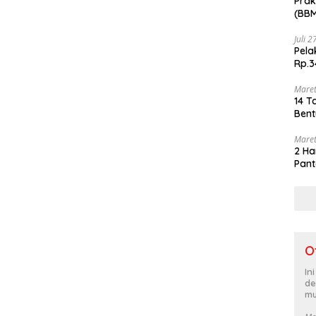
Prak
(BBM
akhi
Juli 
Pela
Rp.3
Maret
14 T
Bent
Maret
2 Ha
Pant
O
In
de
mu