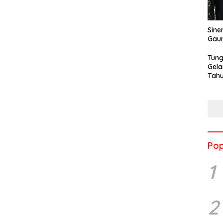
Sine
Gau
Tung
Gela
Tahu
Jon
Pop
1
2