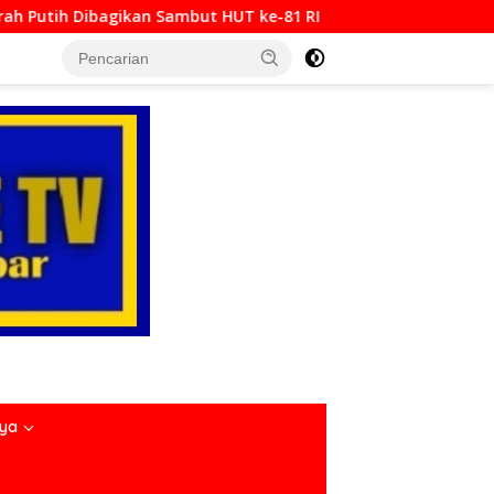
kan Sambut HUT ke-81 RI
Padang Bajamba HJK ke-357, 
nya