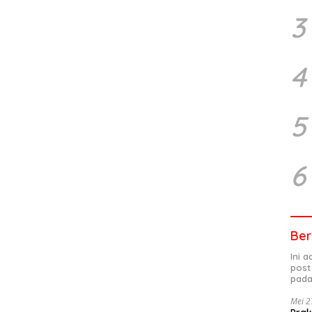
3
4
5
6
Ber
Ini 
post
pada
Mei 2