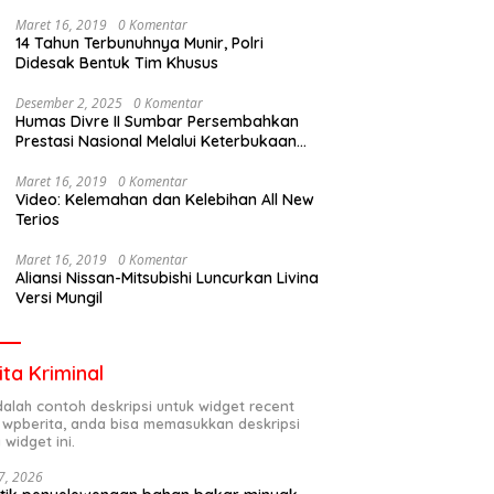
Maret 16, 2019
0 Komentar
14 Tahun Terbunuhnya Munir, Polri
Didesak Bentuk Tim Khusus
Desember 2, 2025
0 Komentar
Humas Divre II Sumbar Persembahkan
Prestasi Nasional Melalui Keterbukaan
Informasi
Maret 16, 2019
0 Komentar
Video: Kelemahan dan Kelebihan All New
Terios
Maret 16, 2019
0 Komentar
Aliansi Nissan-Mitsubishi Luncurkan Livina
Versi Mungil
ita Kriminal
adalah contoh deskripsi untuk widget recent
 wpberita, anda bisa memasukkan deskripsi
 widget ini.
7, 2026