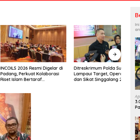
B
In
an
2026 Resmi Digelar di
Ditreskrimum Polda Sumbar
Anggo
Perkuat Kolaborasi
Lampaui Target, Operasi Pekat
M. Ya
am Bertaraf
dan Sikat Singgalang 2026
Rela
onal
Catat Hasil Maksimal
salah
dala
Ag
3.
Pa
Di