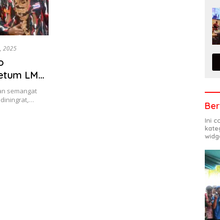
3, 2025
o
Ketum LMP
nguatkan
dan semangat
usantara
diningrat,…
Ber
Ini 
kate
widg