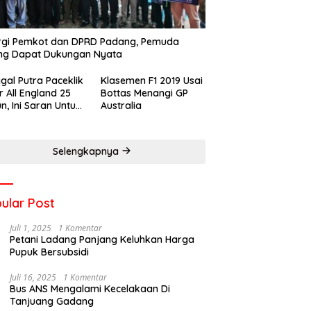
rgi Pemkot dan DPRD Padang, Pemuda
ng Dapat Dukungan Nyata
gal Putra Paceklik
Klasemen F1 2019 Usai
r All England 25
Bottas Menangi GP
n, Ini Saran Untuk
Australia
atan dkk
Selengkapnya
ular Post
Juli 1, 2025
1 Komentar
Petani Ladang Panjang Keluhkan Harga
Pupuk Bersubsidi
Juli 16, 2025
1 Komentar
Bus ANS Mengalami Kecelakaan Di
Tanjuang Gadang