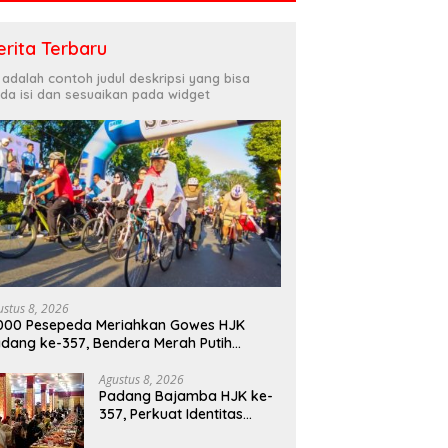
erita Terbaru
i adalah contoh judul deskripsi yang bisa
da isi dan sesuaikan pada widget
ta DPD/MPRI, H. Muslim
Dirlantas Sumbar Mengajak
K
tim,Lc. MM, Mengapresiasi
Seluruh Anggota PORM Menjadi
D
wan KSB Kota Padang
Teladan Dalam Mematuhi
A
 satu garda terdepan
Aturan Lalu
B
m Bencana
Lintas,Menggunakan
Perlengkapan Keselamatan
ustus 8, 2026
000 Pesepeda Meriahkan Gowes HJK
Berkendara
dang ke-357, Bendera Merah Putih
bagikan Sambut HUT ke-81 RI
Agustus 8, 2026
Padang Bajamba HJK ke-
357, Perkuat Identitas
Budaya dan Tekad Menuju