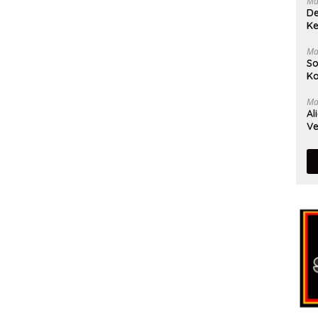
Ma
De
Ke
Ma
So
Ka
Ma
Al
Ve