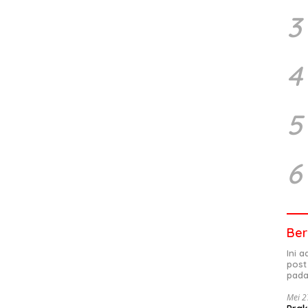
3
4
5
6
Ber
Ini 
post
pada
Mei 2