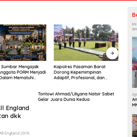
B
In
an
s Pasaman Barat
AKBP Agung Tribawanto
Sat P
Kepemimpinan
Tegaskan Komitmen Pelayanan
Direk
Profesional, dan
Kepolisian dalam Penanganan
Suma
tasi Pelayanan
Dugaan Pencurian di
Meny
Kecamatan Pasaman
Kegi
Tontowi Ahmad/Liliyana Natsir Sabet
Ag
An
Gelar Juara Dunia Kedua
MM
ll England
Pa
tan dkk
B
ll England 2019.