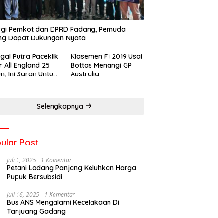
rgi Pemkot dan DPRD Padang, Pemuda
ng Dapat Dukungan Nyata
gal Putra Paceklik
Klasemen F1 2019 Usai
r All England 25
Bottas Menangi GP
n, Ini Saran Untuk
Australia
atan dkk
Selengkapnya
ular Post
Juli 1, 2025
1 Komentar
Petani Ladang Panjang Keluhkan Harga
Pupuk Bersubsidi
Juli 16, 2025
1 Komentar
Bus ANS Mengalami Kecelakaan Di
Tanjuang Gadang