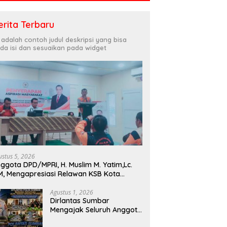
erita Terbaru
i adalah contoh judul deskripsi yang bisa
da isi dan sesuaikan pada widget
JR Sumbar 4 jajaran
AKBP Agung Tribawanto
P
torat Lalu Lintas Polda
Pastikan Polres Pasaman Barat
d
tera Barat Kembali
Terus Memburu Jaringan
T
apa Masyarakat Lewat
Narkotika hingga ke Akarnya
P
atan Ngobras
ustus 5, 2026
ggota DPD/MPRI, H. Muslim M. Yatim,Lc.
, Mengapresiasi Relawan KSB Kota
dang salah satu garda terdepan dalam
encana
Agustus 1, 2026
Dirlantas Sumbar
Mengajak Seluruh Anggota
PORM Menjadi Teladan