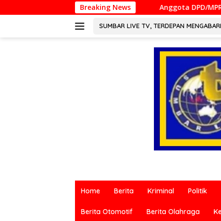
Langsung
Breaking News
Anggota DPD/MPRI, H. Muslim M. Ya
ke
konten
SUMBAR LIVE TV, TERDEPAN MENGABA
Berita
terkini
Home
Berita
Kriminal
Politik
dari
berbagai
Berita Otomotif
Berita Olahraga
K
sumber