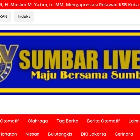
tim,Lc. MM, Mengapresiasi Relawan KSB Kota Padang salah sa
RKAN
Indeks
Otomotif
Olahraga
Tag Berita
Berita Otomotif
Lain
ejahatan
Nissan
Bulutangkis
DKI Jakarta
Gerindra