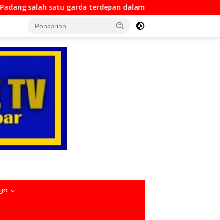
tu garda terdepan dalam Bencana
Dirlantas Sumbar Me
nya