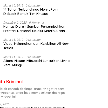
Maret 16, 2019
0 Komentar
14 Tahun Terbunuhnya Munir, Polri
Didesak Bentuk Tim Khusus
Desember 2, 2025
0 Komentar
Humas Divre II Sumbar Persembahkan
Prestasi Nasional Melalui Keterbukaan
Informasi
Maret 16, 2019
0 Komentar
Video: Kelemahan dan Kelebihan All New
Terios
Maret 16, 2019
0 Komentar
Aliansi Nissan-Mitsubishi Luncurkan Livina
Versi Mungil
ita Kriminal
adalah contoh deskripsi untuk widget recent
 wpberita, anda bisa memasukkan deskripsi
 widget ini.
7, 2026