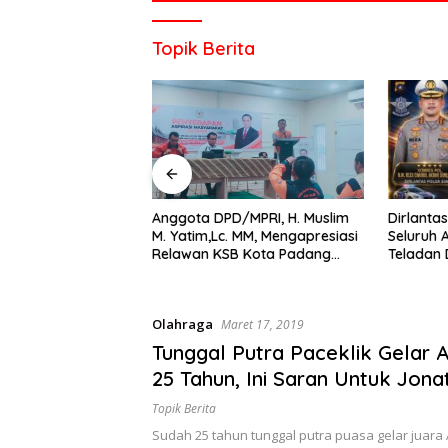
di
indonesia
Topik Berita
baik
dari
politik,
ekonomi
mapun
budaya
serta
berita
Dirlantas Sumbar Mengajak
Kapolre
/MPRI, H. Muslim
Seluruh Anggota PORM Menjadi
Dorong 
 MM, Mengapresiasi
terbaru
Teladan Dalam Mematuhi
Adaptif, 
B Kota Padang
lainnya
Aturan Lalu
Berorien
garda terdepan
di
Lintas,Menggunakan
cana
sumbar
Perlengkapan Keselamatan
Olahraga
tv
Maret 17, 2019
Berkendara
live
Tunggal Putra Paceklik Gelar A
25 Tahun, Ini Saran Untuk Jona
Topik Berita
Sudah 25 tahun tunggal putra puasa gelar juara A