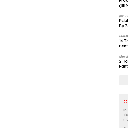
Prak
(BBM
akhi
Juli 
Pela
Rp.3
Maret
14 T
Bent
Maret
2 Ha
Pant
O
In
de
mu