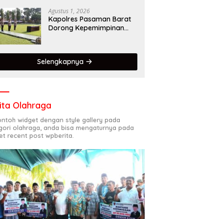
Dalam Mematuhi Aturan
Lalu Lintas,Menggunakan
Agustus 1, 2026
Perlengkapan
Kapolres Pasaman Barat
Keselamatan Berkendara
Dorong Kepemimpinan
Adaptif, Profesional, dan
Berorientasi Pelayanan
Selengkapnya
ita Olahraga
contoh widget dengan style gallery pada
gori olahraga, anda bisa mengaturnya pada
et recent post wpberita.