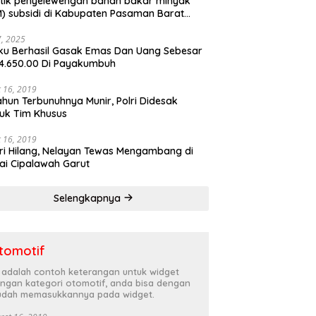
tik penyelewengan bahan bakar minyak
) subsidi di Kabupaten Pasaman Barat
rnya terbongkar
27, 2025
ku Berhasil Gasak Emas Dan Uang Sebesar
4.650.00 Di Payakumbuh
 16, 2019
ahun Terbunuhnya Munir, Polri Didesak
uk Tim Khusus
 16, 2019
ri Hilang, Nelayan Tewas Mengambang di
ai Cipalawah Garut
Selengkapnya
tomotif
i adalah contoh keterangan untuk widget
ngan kategori otomotif, anda bisa dengan
dah memasukkannya pada widget.