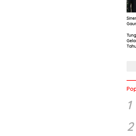
Sine
Gau
Tung
Gela
Tahu
Jon
Pop
1
2