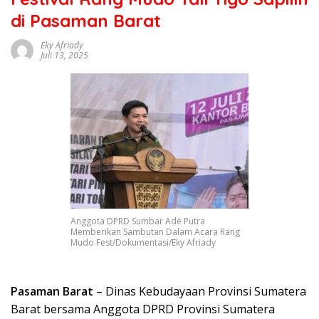
sumbar
di Pasaman Barat
tv
live
Eky Afriady
Juli 13, 2025
Anggota DPRD Sumbar Ade Putra
Memberikan Sambutan Dalam Acara Rang
Mudo Fest/Dokumentasi/Eky Afriady
Pasaman Barat
– Dinas Kebudayaan Provinsi Sumatera
Barat bersama Anggota DPRD Provinsi Sumatera