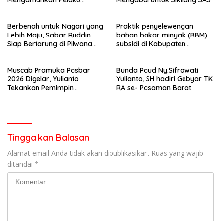
Mengamankan Pelaku
Mengabdi untuk Sikilang SAS
Pencurian Kotak Amal Masjid
Berbenah untuk Nagari yang
Praktik penyelewengan
Lebih Maju, Sabar Ruddin
bahan bakar minyak (BBM)
Siap Bertarung di Pilwana
subsidi di Kabupaten
Talu 2026
Pasaman Barat akhirnya
terbongkar
Muscab Pramuka Pasbar
Bunda Paud Ny.Sifrowati
2026 Digelar, Yulianto
Yulianto, SH hadiri Gebyar TK
Tekankan Pemimpin
RA se- Pasaman Barat
Berdedikasi dan Program
Kerja Berdampak
Tinggalkan Balasan
Alamat email Anda tidak akan dipublikasikan.
Ruas yang wajib
ditandai
*