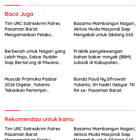
Baca Juga
Tim URC Satreskrim Polres
Basamo Mambangun Nagari,
Pasaman Barat
Aktivis Muda Masjondi Siap
Mengamankan Pelaku
Mengabdi untuk Sikilang SAS
Pencurian Kotak Amal Masjid
Berbenah untuk Nagari yang
Praktik penyelewengan
Lebih Maju, Sabar Ruddin
bahan bakar minyak (BBM)
Siap Bertarung di Pilwana
subsidi di Kabupaten
Talu 2026
Pasaman Barat akhirnya
terbongkar
Muscab Pramuka Pasbar
Bunda Paud Ny.Sifrowati
2026 Digelar, Yulianto
Yulianto, SH hadiri Gebyar TK
Tekankan Pemimpin
RA se- Pasaman Barat
Berdedikasi dan Program
Kerja Berdampak
Rekomendasi untuk kamu
Tim URC Satreskrim Polres
Basamo Mambangun Nagari,
Pasaman Barat
Aktivis Muda Masjondi Siap