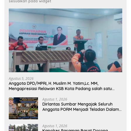
sesuaikan pada widget
Agustus 5, 2026
Anggota DPD/MPRI, H. Muslim M. Yatim,Lc. MM,
Mengapresiasi Relawan KSB Kota Padang salah satu
garda terdepan dalam Bencana
Agustus 1, 2026
Dirlantas Sumbar Mengajak Seluruh
Anggota PORM Menjadi Teladan Dalam
Mematuhi Aturan Lalu
Lintas,Menggunakan Perlengkapan
Keselamatan Berkendara
Agustus 1, 2026
Kapolres Pasaman Barat Dorong