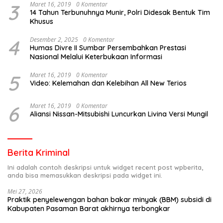
3
Maret 16, 2019
0 Komentar
14 Tahun Terbunuhnya Munir, Polri Didesak Bentuk Tim
Khusus
4
Desember 2, 2025
0 Komentar
Humas Divre II Sumbar Persembahkan Prestasi
Nasional Melalui Keterbukaan Informasi
5
Maret 16, 2019
0 Komentar
Video: Kelemahan dan Kelebihan All New Terios
6
Maret 16, 2019
0 Komentar
Aliansi Nissan-Mitsubishi Luncurkan Livina Versi Mungil
Berita Kriminal
Ini adalah contoh deskripsi untuk widget recent post wpberita,
anda bisa memasukkan deskripsi pada widget ini.
Mei 27, 2026
Praktik penyelewengan bahan bakar minyak (BBM) subsidi di
Kabupaten Pasaman Barat akhirnya terbongkar