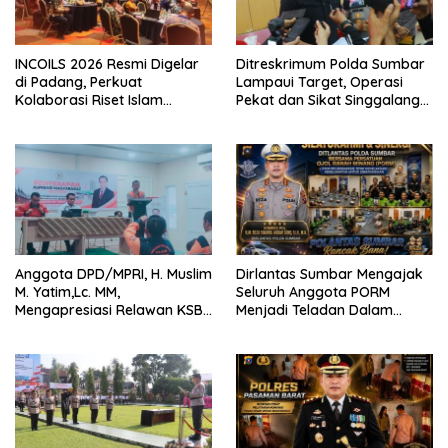
INCOILS 2026 Resmi Digelar
Ditreskrimum Polda Sumbar
di Padang, Perkuat
Lampaui Target, Operasi
Kolaborasi Riset Islam
Pekat dan Sikat Singgalang
Bertaraf Internasional
2026 Catat Hasil Maksimal
Anggota DPD/MPRI, H. Muslim
Dirlantas Sumbar Mengajak
M. Yatim,Lc. MM,
Seluruh Anggota PORM
Mengapresiasi Relawan KSB
Menjadi Teladan Dalam
Kota Padang salah satu
Mematuhi Aturan Lalu
garda terdepan dalam
Lintas,Menggunakan
Bencana
Perlengkapan Keselamatan
Berkendara