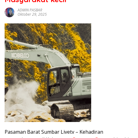
sumbar
tv
ADMIN PASBAR
Oktober 29, 2025
live
Pasaman Barat Sumbar Livetv – Kehadiran