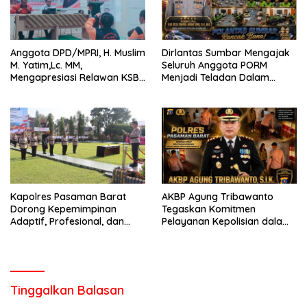
Anggota DPD/MPRI, H. Muslim
Dirlantas Sumbar Mengajak
M. Yatim,Lc. MM,
Seluruh Anggota PORM
Mengapresiasi Relawan KSB
Menjadi Teladan Dalam
Kota Padang salah satu
Mematuhi Aturan Lalu
garda terdepan dalam
Lintas,Menggunakan
Bencana
Perlengkapan Keselamatan
Berkendara
Kapolres Pasaman Barat
AKBP Agung Tribawanto
Dorong Kepemimpinan
Tegaskan Komitmen
Adaptif, Profesional, dan
Pelayanan Kepolisian dalam
Berorientasi Pelayanan
Penanganan Dugaan
Pencurian di Kecamatan
Pasaman
Tinggalkan Balasan