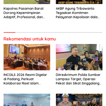
Kapolres Pasaman Barat
AKBP Agung Tribawanto
Dorong Kepemimpinan
Tegaskan Komitmen
Adaptif, Profesional, dan
Pelayanan Kepolisian dalam
Berorientasi Pelayanan
Penanganan Dugaan
Pencurian di Kecamatan
Pasaman
Rekomendasi untuk kamu
INCOILS 2026 Resmi Digelar
Ditreskrimum Polda Sumbar
di Padang, Perkuat
Lampaui Target, Operasi
Kolaborasi Riset Islam
Pekat dan Sikat Singgalang
Bertaraf Internasional
2026 Catat Hasil Maksimal