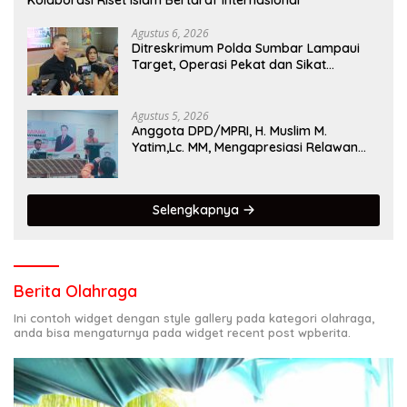
Kolaborasi Riset Islam Bertaraf Internasional
Agustus 6, 2026
Ditreskrimum Polda Sumbar Lampaui
Target, Operasi Pekat dan Sikat
Singgalang 2026 Catat Hasil Maksimal
Agustus 5, 2026
Anggota DPD/MPRI, H. Muslim M.
Yatim,Lc. MM, Mengapresiasi Relawan
KSB Kota Padang salah satu garda
terdepan dalam Bencana
Selengkapnya
Berita Olahraga
Ini contoh widget dengan style gallery pada kategori olahraga,
anda bisa mengaturnya pada widget recent post wpberita.