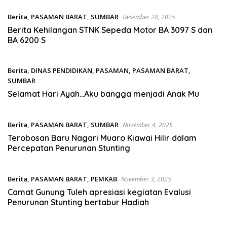
Berita
,
PASAMAN BARAT
,
SUMBAR
Desember 28, 2025
Berita Kehilangan STNK Sepeda Motor BA 3097 S dan
BA 6200 S
Berita
,
DINAS PENDIDIKAN
,
PASAMAN
,
PASAMAN BARAT
,
SUMBAR
November 16, 2025
Selamat Hari Ayah…Aku bangga menjadi Anak Mu
Berita
,
PASAMAN BARAT
,
SUMBAR
November 4, 2025
Terobosan Baru Nagari Muaro Kiawai Hilir dalam
Percepatan Penurunan Stunting
Berita
,
PASAMAN BARAT
,
PEMKAB
November 3, 2025
Camat Gunung Tuleh apresiasi kegiatan Evalusi
Penurunan Stunting bertabur Hadiah