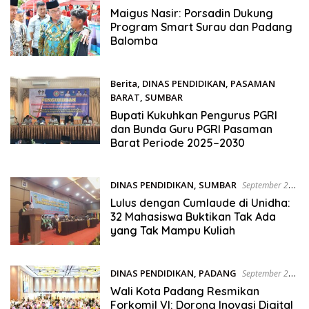
September 21, 2025
Maigus Nasir: Porsadin Dukung
Program Smart Surau dan Padang
Balomba
Berita
,
DINAS PENDIDIKAN
,
PASAMAN
BARAT
,
SUMBAR
September 20, 2025
Bupati Kukuhkan Pengurus PGRI
dan Bunda Guru PGRI Pasaman
Barat Periode 2025–2030
DINAS PENDIDIKAN
,
SUMBAR
September 20,
2025
Lulus dengan Cumlaude di Unidha:
32 Mahasiswa Buktikan Tak Ada
yang Tak Mampu Kuliah
DINAS PENDIDIKAN
,
PADANG
September 20,
2025
Wali Kota Padang Resmikan
Forkomil VI: Dorong Inovasi Digital