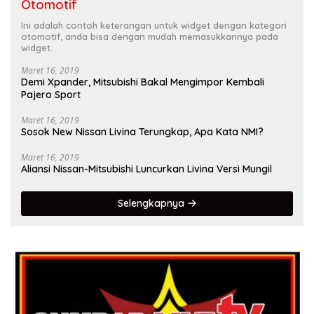
Otomotif
Ini adalah contoh keterangan untuk widget dengan kategori
otomotif, anda bisa dengan mudah memasukkannya pada
widget.
Maret 16, 2019
Demi Xpander, Mitsubishi Bakal Mengimpor Kembali
Pajero Sport
Maret 16, 2019
Sosok New Nissan Livina Terungkap, Apa Kata NMI?
Maret 16, 2019
Aliansi Nissan-Mitsubishi Luncurkan Livina Versi Mungil
Selengkapnya