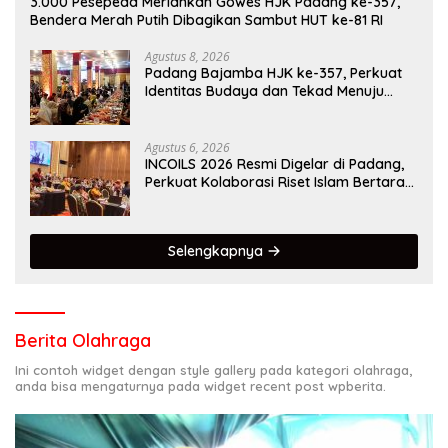
3.000 Pesepeda Meriahkan Gowes HJK Padang ke-357,
Bendera Merah Putih Dibagikan Sambut HUT ke-81 RI
Agustus 8, 2026
Padang Bajamba HJK ke-357, Perkuat
Identitas Budaya dan Tekad Menuju
Kota Gastronomi Dunia
Agustus 6, 2026
INCOILS 2026 Resmi Digelar di Padang,
Perkuat Kolaborasi Riset Islam Bertaraf
Internasional
Selengkapnya
Berita Olahraga
Ini contoh widget dengan style gallery pada kategori olahraga,
anda bisa mengaturnya pada widget recent post wpberita.