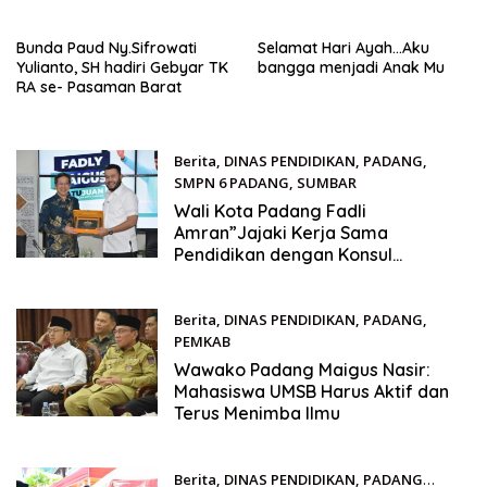
Bunda Paud Ny.Sifrowati
Selamat Hari Ayah…Aku
Yulianto, SH hadiri Gebyar TK
bangga menjadi Anak Mu
RA se- Pasaman Barat
Berita
,
DINAS PENDIDIKAN
,
PADANG
,
SMPN 6 PADANG
,
SUMBAR
September 24, 2025
Wali Kota Padang Fadli
Amran”Jajaki Kerja Sama
Pendidikan dengan Konsul
Jenderal Jepang
Berita
,
DINAS PENDIDIKAN
,
PADANG
,
PEMKAB
September 22, 2025
Wawako Padang Maigus Nasir:
Mahasiswa UMSB Harus Aktif dan
Terus Menimba Ilmu
Berita
,
DINAS PENDIDIKAN
,
PADANG