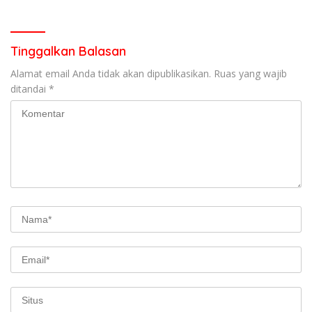
garda terdepan dalam
Lintas,Menggunakan
Bencana
Perlengkapan Keselamatan
Berkendara
Tinggalkan Balasan
Alamat email Anda tidak akan dipublikasikan.
Ruas yang wajib
ditandai
*