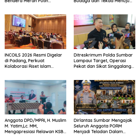
Bendera Merah Putih
Budaya dan Tekad Menuju
Dibagikan Sambut HUT ke-81
Kota Gastronomi Dunia
RI
INCOILS 2026 Resmi Digelar
Ditreskrimum Polda Sumbar
di Padang, Perkuat
Lampaui Target, Operasi
Kolaborasi Riset Islam
Pekat dan Sikat Singgalang
Bertaraf Internasional
2026 Catat Hasil Maksimal
Anggota DPD/MPRI, H. Muslim
Dirlantas Sumbar Mengajak
M. Yatim,Lc. MM,
Seluruh Anggota PORM
Mengapresiasi Relawan KSB
Menjadi Teladan Dalam
Kota Padang salah satu
Mematuhi Aturan Lalu