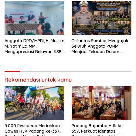
Anggota DPD/MPRI, H. Muslim
Dirlantas Sumbar Mengajak
M. Yatim,Lc. MM,
Seluruh Anggota PORM
Mengapresiasi Relawan KSB
Menjadi Teladan Dalam
Kota Padang salah satu
Mematuhi Aturan Lalu
garda terdepan dalam
Lintas,Menggunakan
Bencana
Perlengkapan Keselamatan
Berkendara
Rekomendasi untuk kamu
3.000 Pesepeda Meriahkan
Padang Bajamba HJK ke-
Gowes HJK Padang ke-357,
357, Perkuat Identitas