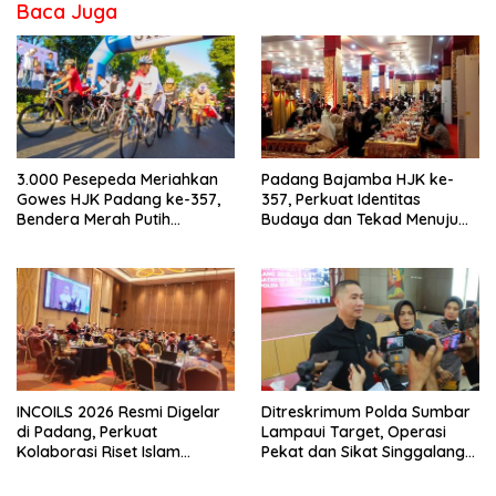
Baca Juga
3.000 Pesepeda Meriahkan
Padang Bajamba HJK ke-
Gowes HJK Padang ke-357,
357, Perkuat Identitas
Bendera Merah Putih
Budaya dan Tekad Menuju
Dibagikan Sambut HUT ke-81
Kota Gastronomi Dunia
RI
INCOILS 2026 Resmi Digelar
Ditreskrimum Polda Sumbar
di Padang, Perkuat
Lampaui Target, Operasi
Kolaborasi Riset Islam
Pekat dan Sikat Singgalang
Bertaraf Internasional
2026 Catat Hasil Maksimal