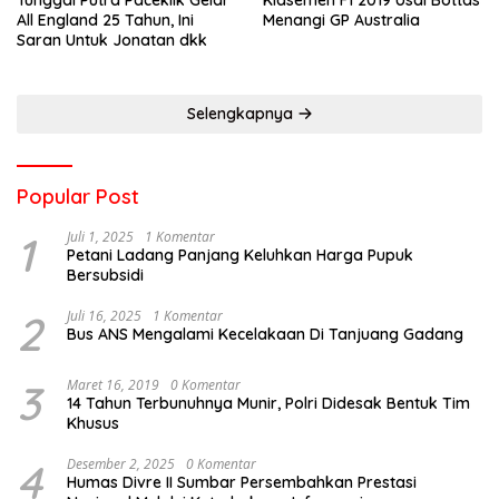
Tunggal Putra Paceklik Gelar
Klasemen F1 2019 Usai Bottas
All England 25 Tahun, Ini
Menangi GP Australia
Saran Untuk Jonatan dkk
Selengkapnya
Popular Post
1
Juli 1, 2025
1 Komentar
Petani Ladang Panjang Keluhkan Harga Pupuk
Bersubsidi
2
Juli 16, 2025
1 Komentar
Bus ANS Mengalami Kecelakaan Di Tanjuang Gadang
3
Maret 16, 2019
0 Komentar
14 Tahun Terbunuhnya Munir, Polri Didesak Bentuk Tim
Khusus
4
Desember 2, 2025
0 Komentar
Humas Divre II Sumbar Persembahkan Prestasi