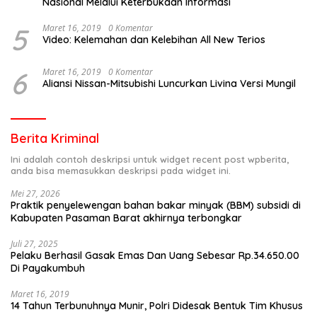
Nasional Melalui Keterbukaan Informasi
5
Maret 16, 2019
0 Komentar
Video: Kelemahan dan Kelebihan All New Terios
6
Maret 16, 2019
0 Komentar
Aliansi Nissan-Mitsubishi Luncurkan Livina Versi Mungil
Berita Kriminal
Ini adalah contoh deskripsi untuk widget recent post wpberita,
anda bisa memasukkan deskripsi pada widget ini.
Mei 27, 2026
Praktik penyelewengan bahan bakar minyak (BBM) subsidi di
Kabupaten Pasaman Barat akhirnya terbongkar
Juli 27, 2025
Pelaku Berhasil Gasak Emas Dan Uang Sebesar Rp.34.650.00
Di Payakumbuh
Maret 16, 2019
14 Tahun Terbunuhnya Munir, Polri Didesak Bentuk Tim Khusus