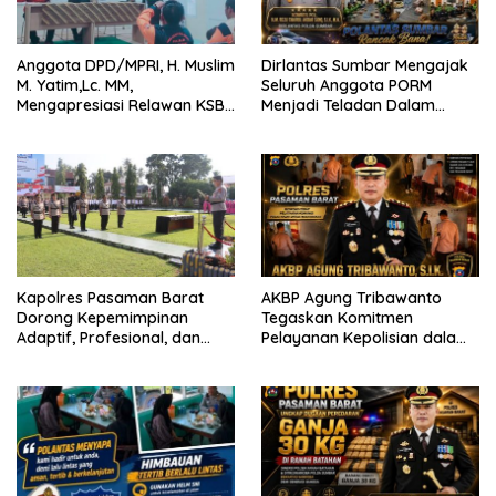
Anggota DPD/MPRI, H. Muslim
Dirlantas Sumbar Mengajak
M. Yatim,Lc. MM,
Seluruh Anggota PORM
Mengapresiasi Relawan KSB
Menjadi Teladan Dalam
Kota Padang salah satu
Mematuhi Aturan Lalu
garda terdepan dalam
Lintas,Menggunakan
Bencana
Perlengkapan Keselamatan
Berkendara
Kapolres Pasaman Barat
AKBP Agung Tribawanto
Dorong Kepemimpinan
Tegaskan Komitmen
Adaptif, Profesional, dan
Pelayanan Kepolisian dalam
Berorientasi Pelayanan
Penanganan Dugaan
Pencurian di Kecamatan
Pasaman