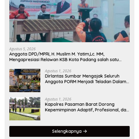
Agustus 5, 2026
Anggota DPD/MPRI, H. Muslim M. Yatim,Lc. MM,
Mengapresiasi Relawan KSB Kota Padang salah satu
garda terdepan dalam Bencana
Agustus 1, 2026
Dirlantas Sumbar Mengajak Seluruh
Anggota PORM Menjadi Teladan Dalam
Mematuhi Aturan Lalu
Lintas,Menggunakan Perlengkapan
Keselamatan Berkendara
Agustus 1, 2026
Kapolres Pasaman Barat Dorong
Kepemimpinan Adaptif, Profesional, dan
Berorientasi Pelayanan
Selengkapnya