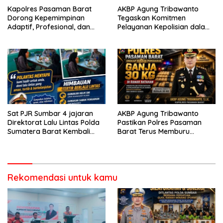
Kapolres Pasaman Barat
AKBP Agung Tribawanto
Dorong Kepemimpinan
Tegaskan Komitmen
Adaptif, Profesional, dan
Pelayanan Kepolisian dalam
Berorientasi Pelayanan
Penanganan Dugaan
Pencurian di Kecamatan
Pasaman
Sat PJR Sumbar 4 jajaran
AKBP Agung Tribawanto
Direktorat Lalu Lintas Polda
Pastikan Polres Pasaman
Sumatera Barat Kembali
Barat Terus Memburu
Menyapa Masyarakat Lewat
Jaringan Narkotika hingga
Kegiatan Ngobras
ke Akarnya
Rekomendasi untuk kamu