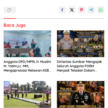
Baca Juga
Anggota DPD/MPRI, H. Muslim
Dirlantas Sumbar Mengajak
M. Yatim,Lc. MM,
Seluruh Anggota PORM
Mengapresiasi Relawan KSB
Menjadi Teladan Dalam
Kota Padang salah satu
Mematuhi Aturan Lalu
garda terdepan dalam
Lintas,Menggunakan
Bencana
Perlengkapan Keselamatan
Berkendara