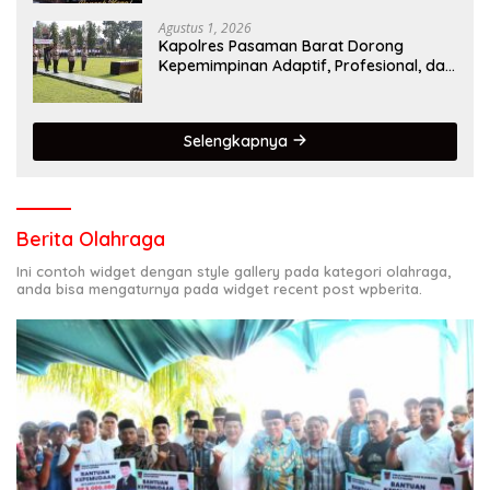
Lintas,Menggunakan Perlengkapan
Keselamatan Berkendara
Agustus 1, 2026
Kapolres Pasaman Barat Dorong
Kepemimpinan Adaptif, Profesional, dan
Berorientasi Pelayanan
Selengkapnya
Berita Olahraga
Ini contoh widget dengan style gallery pada kategori olahraga,
anda bisa mengaturnya pada widget recent post wpberita.