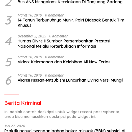
2
Bus ANS Mengalami Kecelakaan Di Tanjuang Gadang
3
Maret 16, 2019
0 Komentar
14 Tahun Terbunuhnya Munir, Polri Didesak Bentuk Tim
Khusus
4
Desember 2, 2025
0 Komentar
Humas Divre II Sumbar Persembahkan Prestasi
Nasional Melalui Keterbukaan Informasi
5
Maret 16, 2019
0 Komentar
Video: Kelemahan dan Kelebihan All New Terios
6
Maret 16, 2019
0 Komentar
Aliansi Nissan-Mitsubishi Luncurkan Livina Versi Mungil
Berita Kriminal
Ini adalah contoh deskripsi untuk widget recent post wpberita,
anda bisa memasukkan deskripsi pada widget ini.
Mei 27, 2026
Praktik penyelewengan bahan bakar minyak (BBM) subsidi di