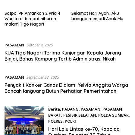
Akuntabel
Satpol PP Amankan 2 Pria 4
Selamat Hari Ayah…Aku
Wanita di tempat hiburan
bangga menjadi Anak Mu
malam Tigo Nagari
PASAMAN
Oktober 9, 2025
KUA Tigo Nagari Terima Kunjungan Kepala Jorong
Binjai, Bahas Kampung Tertib Administrasi Nikah
PASAMAN
September 23, 2025
Penyakit Kanker Ganas Dialami Yelvia Anggita Warga
Bancah languang Butuh Perhatian Pemerintahan
Berita
,
PADANG
,
PASAMAN
,
PASAMAN
BARAT
,
PESISIR SELATAN
,
POLDA SUMBAR
,
POLRES
,
POLRI
September 23, 2025
Hari Lalu Lintas ke-70, Kapolda