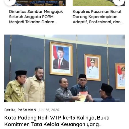
sumbar
tv
Dirlantas Sumbar Mengajak
Kapolres Pasaman Barat
live
Seluruh Anggota PORM
Dorong Kepemimpinan
Menjadi Teladan Dalam
Adaptif, Profesional, dan
Mematuhi Aturan Lalu
Berorientasi Pelayanan
Lintas,Menggunakan
Perlengkapan Keselamatan
Berkendara
Berita
,
PASAMAN
Juni 16, 2026
Kota Padang Raih WTP ke-13 Kalinya, Bukti
Komitmen Tata Kelola Keuangan yang