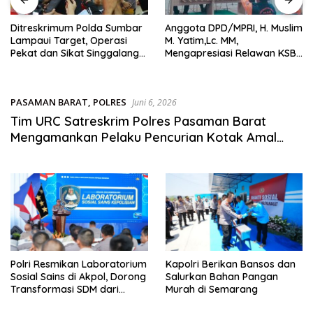
sumbar
tv
Ditreskrimum Polda Sumbar
Anggota DPD/MPRI, H. Muslim
live
Lampaui Target, Operasi
M. Yatim,Lc. MM,
Pekat dan Sikat Singgalang
Mengapresiasi Relawan KSB
2026 Catat Hasil Maksimal
Kota Padang salah satu
garda terdepan dalam
Bencana
PASAMAN BARAT
,
POLRES
Juni 6, 2026
Tim URC Satreskrim Polres Pasaman Barat
Mengamankan Pelaku Pencurian Kotak Amal
Masjid
Polri Resmikan Laboratorium
Kapolri Berikan Bansos dan
Sosial Sains di Akpol, Dorong
Salurkan Bahan Pangan
Transformasi SDM dari
Murah di Semarang
Reaktif ke Proaktif