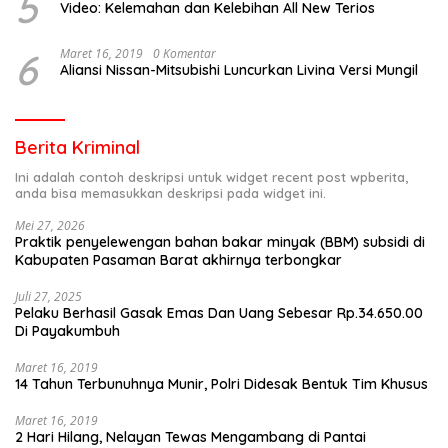
5
Video: Kelemahan dan Kelebihan All New Terios
6
Maret 16, 2019
0 Komentar
Aliansi Nissan-Mitsubishi Luncurkan Livina Versi Mungil
Berita Kriminal
Ini adalah contoh deskripsi untuk widget recent post wpberita,
anda bisa memasukkan deskripsi pada widget ini.
Mei 27, 2026
Praktik penyelewengan bahan bakar minyak (BBM) subsidi di
Kabupaten Pasaman Barat akhirnya terbongkar
Juli 27, 2025
Pelaku Berhasil Gasak Emas Dan Uang Sebesar Rp.34.650.00
Di Payakumbuh
Maret 16, 2019
14 Tahun Terbunuhnya Munir, Polri Didesak Bentuk Tim Khusus
Maret 16, 2019
2 Hari Hilang, Nelayan Tewas Mengambang di Pantai