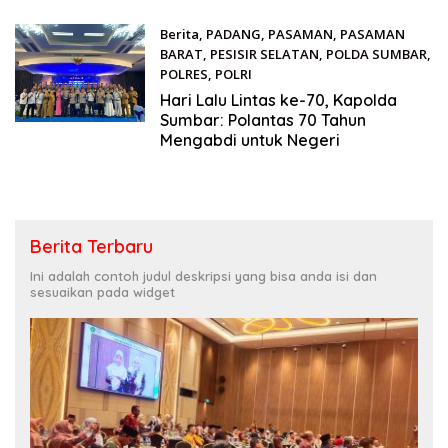
Berita
,
PADANG
,
PASAMAN
,
PASAMAN
BARAT
,
PESISIR SELATAN
,
POLDA SUMBAR
,
POLRES
,
POLRI
September 23, 2025
Hari Lalu Lintas ke-70, Kapolda
Sumbar: Polantas 70 Tahun
Mengabdi untuk Negeri
Berita Terbaru
Ini adalah contoh judul deskripsi yang bisa anda isi dan
sesuaikan pada widget