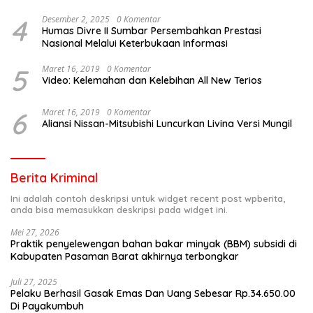
4
Desember 2, 2025
0 Komentar
Humas Divre II Sumbar Persembahkan Prestasi
Nasional Melalui Keterbukaan Informasi
5
Maret 16, 2019
0 Komentar
Video: Kelemahan dan Kelebihan All New Terios
6
Maret 16, 2019
0 Komentar
Aliansi Nissan-Mitsubishi Luncurkan Livina Versi Mungil
Berita Kriminal
Ini adalah contoh deskripsi untuk widget recent post wpberita,
anda bisa memasukkan deskripsi pada widget ini.
Mei 27, 2026
Praktik penyelewengan bahan bakar minyak (BBM) subsidi di
Kabupaten Pasaman Barat akhirnya terbongkar
Juli 27, 2025
Pelaku Berhasil Gasak Emas Dan Uang Sebesar Rp.34.650.00
Di Payakumbuh