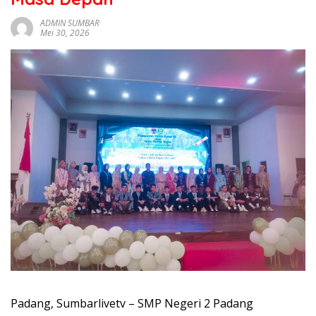
sumbar
tv
ADMIN SUMBAR
Mei 30, 2026
live
Padang, Sumbarlivetv – SMP Negeri 2 Padang