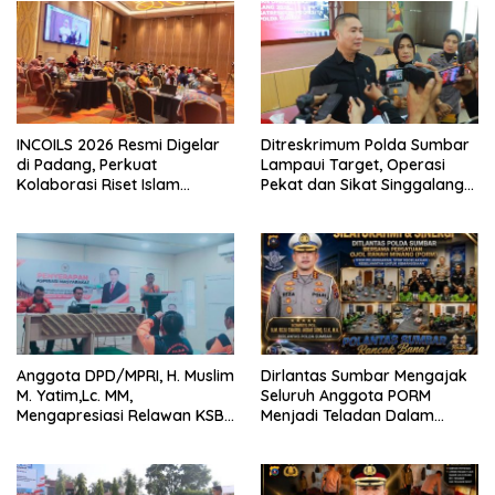
INCOILS 2026 Resmi Digelar
Ditreskrimum Polda Sumbar
di Padang, Perkuat
Lampaui Target, Operasi
Kolaborasi Riset Islam
Pekat dan Sikat Singgalang
Bertaraf Internasional
2026 Catat Hasil Maksimal
Anggota DPD/MPRI, H. Muslim
Dirlantas Sumbar Mengajak
M. Yatim,Lc. MM,
Seluruh Anggota PORM
Mengapresiasi Relawan KSB
Menjadi Teladan Dalam
Kota Padang salah satu
Mematuhi Aturan Lalu
garda terdepan dalam
Lintas,Menggunakan
Bencana
Perlengkapan Keselamatan