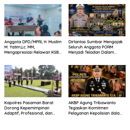
Anggota DPD/MPRI, H. Muslim
Dirlantas Sumbar Mengajak
M. Yatim,Lc. MM,
Seluruh Anggota PORM
Mengapresiasi Relawan KSB
Menjadi Teladan Dalam
Kota Padang salah satu
Mematuhi Aturan Lalu
garda terdepan dalam
Lintas,Menggunakan
Bencana
Perlengkapan Keselamatan
Berkendara
Kapolres Pasaman Barat
AKBP Agung Tribawanto
Dorong Kepemimpinan
Tegaskan Komitmen
Adaptif, Profesional, dan
Pelayanan Kepolisian dalam
Berorientasi Pelayanan
Penanganan Dugaan
Pencurian di Kecamatan
Pasaman