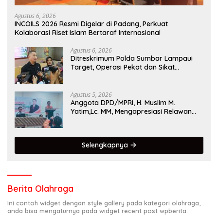
Agustus 6, 2026
INCOILS 2026 Resmi Digelar di Padang, Perkuat
Kolaborasi Riset Islam Bertaraf Internasional
Agustus 6, 2026
Ditreskrimum Polda Sumbar Lampaui
Target, Operasi Pekat dan Sikat
Singgalang 2026 Catat Hasil Maksimal
Agustus 5, 2026
Anggota DPD/MPRI, H. Muslim M.
Yatim,Lc. MM, Mengapresiasi Relawan
KSB Kota Padang salah satu garda
terdepan dalam Bencana
Selengkapnya
Berita Olahraga
Ini contoh widget dengan style gallery pada kategori olahraga,
anda bisa mengaturnya pada widget recent post wpberita.