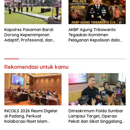
Berkendara
Kapolres Pasaman Barat
AKBP Agung Tribawanto
Dorong Kepemimpinan
Tegaskan Komitmen
Adaptif, Profesional, dan
Pelayanan Kepolisian dalam
Berorientasi Pelayanan
Penanganan Dugaan
Pencurian di Kecamatan
Pasaman
Rekomendasi untuk kamu
INCOILS 2026 Resmi Digelar
Ditreskrimum Polda Sumbar
di Padang, Perkuat
Lampaui Target, Operasi
Kolaborasi Riset Islam
Pekat dan Sikat Singgalang
Bertaraf Internasional
2026 Catat Hasil Maksimal