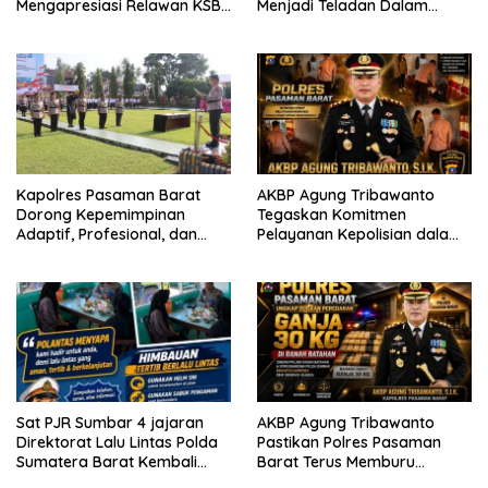
Mengapresiasi Relawan KSB
Menjadi Teladan Dalam
Kota Padang salah satu
Mematuhi Aturan Lalu
garda terdepan dalam
Lintas,Menggunakan
Bencana
Perlengkapan Keselamatan
Berkendara
Kapolres Pasaman Barat
AKBP Agung Tribawanto
Dorong Kepemimpinan
Tegaskan Komitmen
Adaptif, Profesional, dan
Pelayanan Kepolisian dalam
Berorientasi Pelayanan
Penanganan Dugaan
Pencurian di Kecamatan
Pasaman
Sat PJR Sumbar 4 jajaran
AKBP Agung Tribawanto
Direktorat Lalu Lintas Polda
Pastikan Polres Pasaman
Sumatera Barat Kembali
Barat Terus Memburu
Menyapa Masyarakat Lewat
Jaringan Narkotika hingga