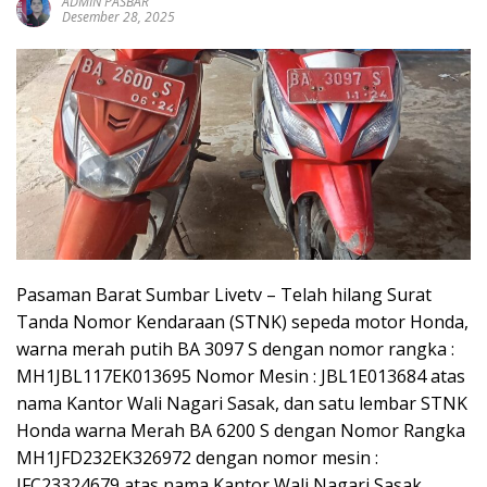
ADMIN PASBAR
sumbar
Desember 28, 2025
tv
live
Pasaman Barat Sumbar Livetv – Telah hilang Surat
Tanda Nomor Kendaraan (STNK) sepeda motor Honda,
warna merah putih BA 3097 S dengan nomor rangka :
MH1JBL117EK013695 Nomor Mesin : JBL1E013684 atas
nama Kantor Wali Nagari Sasak, dan satu lembar STNK
Honda warna Merah BA 6200 S dengan Nomor Rangka
MH1JFD232EK326972 dengan nomor mesin :
JFC23324679 atas nama Kantor Wali Nagari Sasak.