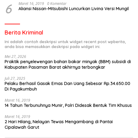
6
Maret 16, 2019
0 Komentar
Aliansi Nissan-Mitsubishi Luncurkan Livina Versi Mungil
Berita Kriminal
Ini adalah contoh deskripsi untuk widget recent post wpberita,
anda bisa memasukkan deskripsi pada widget ini.
Mei 27, 2026
Praktik penyelewengan bahan bakar minyak (BBM) subsidi di
Kabupaten Pasaman Barat akhirnya terbongkar
Juli 27, 2025
Pelaku Berhasil Gasak Emas Dan Uang Sebesar Rp.34.650.00
Di Payakumbuh
Maret 16, 2019
14 Tahun Terbunuhnya Munir, Polri Didesak Bentuk Tim Khusus
Maret 16, 2019
2 Hari Hilang, Nelayan Tewas Mengambang di Pantai
Cipalawah Garut