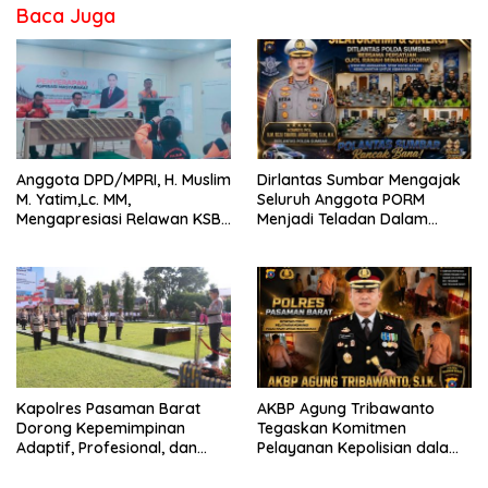
Baca Juga
Anggota DPD/MPRI, H. Muslim
Dirlantas Sumbar Mengajak
M. Yatim,Lc. MM,
Seluruh Anggota PORM
Mengapresiasi Relawan KSB
Menjadi Teladan Dalam
Kota Padang salah satu
Mematuhi Aturan Lalu
garda terdepan dalam
Lintas,Menggunakan
Bencana
Perlengkapan Keselamatan
Berkendara
Kapolres Pasaman Barat
AKBP Agung Tribawanto
Dorong Kepemimpinan
Tegaskan Komitmen
Adaptif, Profesional, dan
Pelayanan Kepolisian dalam
Berorientasi Pelayanan
Penanganan Dugaan
Pencurian di Kecamatan