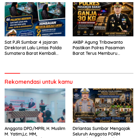
Pasaman
Sat PJR Sumbar 4 jajaran
AKBP Agung Tribawanto
Direktorat Lalu Lintas Polda
Pastikan Polres Pasaman
Sumatera Barat Kembali
Barat Terus Memburu
Menyapa Masyarakat Lewat
Jaringan Narkotika hingga
Kegiatan Ngobras
ke Akarnya
Rekomendasi untuk kamu
Anggota DPD/MPRI, H. Muslim
Dirlantas Sumbar Mengajak
M. Yatim,Lc. MM,
Seluruh Anggota PORM