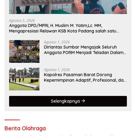
Agustus 5, 2026
Anggota DPD/MPRI, H. Muslim M. Yatim,Lc. MM,
Mengapresiasi Relawan KSB Kota Padang salah satu
garda terdepan dalam Bencana
Agustus 1, 2026
Dirlantas Sumbar Mengajak Seluruh
Anggota PORM Menjadi Teladan Dalam
Mematuhi Aturan Lalu
Lintas,Menggunakan Perlengkapan
Keselamatan Berkendara
Agustus 1, 2026
Kapolres Pasaman Barat Dorong
Kepemimpinan Adaptif, Profesional, dan
Berorientasi Pelayanan
Selengkapnya
Berita Olahraga