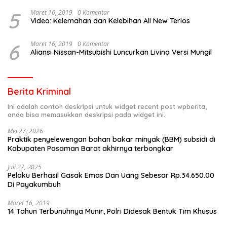
5
Maret 16, 2019
0 Komentar
Video: Kelemahan dan Kelebihan All New Terios
6
Maret 16, 2019
0 Komentar
Aliansi Nissan-Mitsubishi Luncurkan Livina Versi Mungil
Berita Kriminal
Ini adalah contoh deskripsi untuk widget recent post wpberita,
anda bisa memasukkan deskripsi pada widget ini.
Mei 27, 2026
Praktik penyelewengan bahan bakar minyak (BBM) subsidi di
Kabupaten Pasaman Barat akhirnya terbongkar
Juli 27, 2025
Pelaku Berhasil Gasak Emas Dan Uang Sebesar Rp.34.650.00
Di Payakumbuh
Maret 16, 2019
14 Tahun Terbunuhnya Munir, Polri Didesak Bentuk Tim Khusus