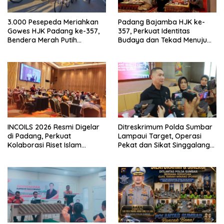
3.000 Pesepeda Meriahkan
Padang Bajamba HJK ke-
Gowes HJK Padang ke-357,
357, Perkuat Identitas
Bendera Merah Putih
Budaya dan Tekad Menuju
Dibagikan Sambut HUT ke-81
Kota Gastronomi Dunia
RI
INCOILS 2026 Resmi Digelar
Ditreskrimum Polda Sumbar
di Padang, Perkuat
Lampaui Target, Operasi
Kolaborasi Riset Islam
Pekat dan Sikat Singgalang
Bertaraf Internasional
2026 Catat Hasil Maksimal