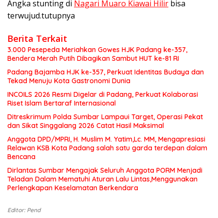
Angka stunting di
Nagari Muaro Kiawai Hilir
bisa
terwujud.tutupnya
Berita Terkait
3.000 Pesepeda Meriahkan Gowes HJK Padang ke-357,
Bendera Merah Putih Dibagikan Sambut HUT ke-81 RI
Padang Bajamba HJK ke-357, Perkuat Identitas Budaya dan
Tekad Menuju Kota Gastronomi Dunia
INCOILS 2026 Resmi Digelar di Padang, Perkuat Kolaborasi
Riset Islam Bertaraf Internasional
Ditreskrimum Polda Sumbar Lampaui Target, Operasi Pekat
dan Sikat Singgalang 2026 Catat Hasil Maksimal
Anggota DPD/MPRI, H. Muslim M. Yatim,Lc. MM, Mengapresiasi
Relawan KSB Kota Padang salah satu garda terdepan dalam
Bencana
Dirlantas Sumbar Mengajak Seluruh Anggota PORM Menjadi
Teladan Dalam Mematuhi Aturan Lalu Lintas,Menggunakan
Perlengkapan Keselamatan Berkendara
Editor: Pend