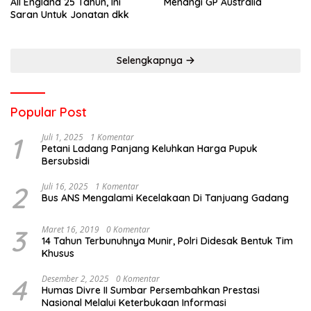
All England 25 Tahun, Ini
Menangi GP Australia
Saran Untuk Jonatan dkk
Selengkapnya
Popular Post
1
Juli 1, 2025
1 Komentar
Petani Ladang Panjang Keluhkan Harga Pupuk
Bersubsidi
2
Juli 16, 2025
1 Komentar
Bus ANS Mengalami Kecelakaan Di Tanjuang Gadang
3
Maret 16, 2019
0 Komentar
14 Tahun Terbunuhnya Munir, Polri Didesak Bentuk Tim
Khusus
4
Desember 2, 2025
0 Komentar
Humas Divre II Sumbar Persembahkan Prestasi
Nasional Melalui Keterbukaan Informasi