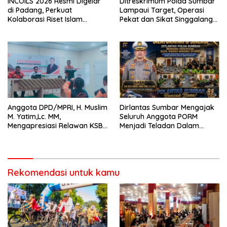
INCOILS 2026 Resmi Digelar
Ditreskrimum Polda Sumbar
di Padang, Perkuat
Lampaui Target, Operasi
Kolaborasi Riset Islam
Pekat dan Sikat Singgalang
Bertaraf Internasional
2026 Catat Hasil Maksimal
Anggota DPD/MPRI, H. Muslim
Dirlantas Sumbar Mengajak
M. Yatim,Lc. MM,
Seluruh Anggota PORM
Mengapresiasi Relawan KSB
Menjadi Teladan Dalam
Kota Padang salah satu
Mematuhi Aturan Lalu
garda terdepan dalam
Lintas,Menggunakan
Bencana
Perlengkapan Keselamatan
Berkendara
Rekomendasi untuk kamu