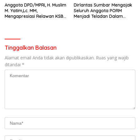
Anggota DPD/MPRI, H. Muslim
Dirlantas Sumbar Mengajak
M. Yatim,Lc. MM,
Seluruh Anggota PORM
Mengapresiasi Relawan KSB
Menjadi Teladan Dalam
Kota Padang salah satu
Mematuhi Aturan Lalu
garda terdepan dalam
Lintas,Menggunakan
Bencana
Perlengkapan Keselamatan
Berkendara
Tinggalkan Balasan
Alamat email Anda tidak akan dipublikasikan.
Ruas yang wajib
ditandai
*