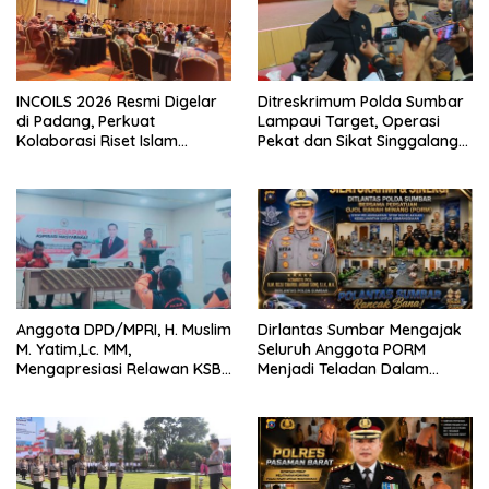
INCOILS 2026 Resmi Digelar
Ditreskrimum Polda Sumbar
di Padang, Perkuat
Lampaui Target, Operasi
Kolaborasi Riset Islam
Pekat dan Sikat Singgalang
Bertaraf Internasional
2026 Catat Hasil Maksimal
Anggota DPD/MPRI, H. Muslim
Dirlantas Sumbar Mengajak
M. Yatim,Lc. MM,
Seluruh Anggota PORM
Mengapresiasi Relawan KSB
Menjadi Teladan Dalam
Kota Padang salah satu
Mematuhi Aturan Lalu
garda terdepan dalam
Lintas,Menggunakan
Bencana
Perlengkapan Keselamatan
Berkendara