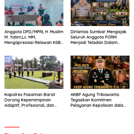
Anggota DPD/MPRI, H. Muslim
Dirlantas Sumbar Mengajak
M. Yatim,Lc. MM,
Seluruh Anggota PORM
Mengapresiasi Relawan KSB
Menjadi Teladan Dalam
Kota Padang salah satu
Mematuhi Aturan Lalu
garda terdepan dalam
Lintas,Menggunakan
Bencana
Perlengkapan Keselamatan
Berkendara
Kapolres Pasaman Barat
AKBP Agung Tribawanto
Dorong Kepemimpinan
Tegaskan Komitmen
Adaptif, Profesional, dan
Pelayanan Kepolisian dalam
Berorientasi Pelayanan
Penanganan Dugaan
Pencurian di Kecamatan
Pasaman