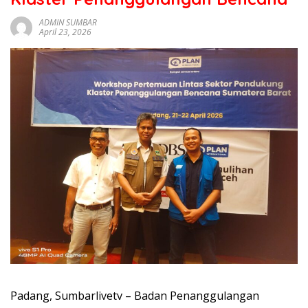
sumbar
tv
ADMIN SUMBAR
April 23, 2026
live
Padang, Sumbarlivetv – Badan Penanggulangan