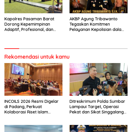
Kapolres Pasaman Barat
AKBP Agung Tribawanto
Dorong Kepemimpinan
Tegaskan Komitmen
Adaptif, Profesional, dan
Pelayanan Kepolisian dalam
Berorientasi Pelayanan
Penanganan Dugaan
Pencurian di Kecamatan
Pasaman
Rekomendasi untuk kamu
INCOILS 2026 Resmi Digelar
Ditreskrimum Polda Sumbar
di Padang, Perkuat
Lampaui Target, Operasi
Kolaborasi Riset Islam
Pekat dan Sikat Singgalang
Bertaraf Internasional
2026 Catat Hasil Maksimal