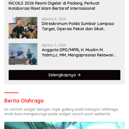
INCOILS 2026 Resmi Digelar di Padang, Perkuat
Kolaborasi Riset Islam Bertaraf Internasional
Agustus 6, 2026
Ditreskrimum Polda Sumbar Lampaui
Target, Operasi Pekat dan Sikat
Singgalang 2026 Catat Hasil Maksimal
Agustus 5, 2026
Anggota DPD/MPRI, H. Muslim M.
Yatim,Lc. MM, Mengapresiasi Relawan
KSB Kota Padang salah satu garda
terdepan dalam Bencana
Selengkapnya
Berita Olahraga
Ini contoh widget dengan style gallery pada kategori olahraga,
anda bisa mengaturnya pada widget recent post wpberita.